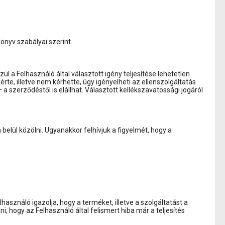
könyv szabályai szerint.
ül a Felhasználó által választott igény teljesítése lehetetlen
rte, illetve nem kérhette, úgy igényelheti az ellenszolgáltatás
– a szerződéstől is elállhat. Választott kellékszavatossági jogáról
elül közölni. Ugyanakkor felhívjuk a figyelmét, hogy a
használó igazolja, hogy a terméket, illetve a szolgáltatást a
, hogy az Felhasználó által felismert hiba már a teljesítés