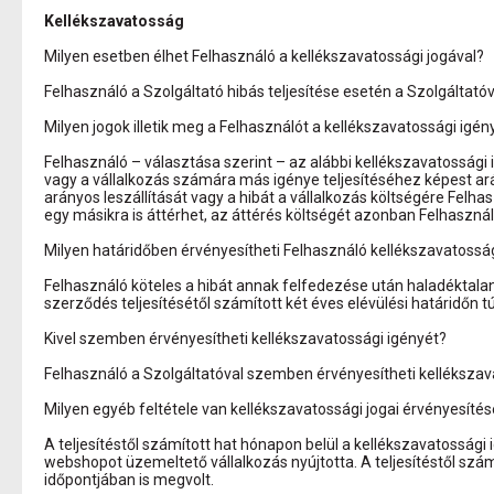
Kellékszavatosság
Milyen esetben élhet Felhasználó a kellékszavatossági jogával?
Felhasználó a Szolgáltató hibás teljesítése esetén a Szolgáltat
Milyen jogok illetik meg a Felhasználót a kellékszavatossági igé
Felhasználó – választása szerint – az alábbi kellékszavatossági ig
vagy a vállalkozás számára más igénye teljesítéséhez képest arány
arányos leszállítását vagy a hibát a vállalkozás költségére Felhasz
egy másikra is áttérhet, az áttérés költségét azonban Felhasználó v
Milyen határidőben érvényesítheti Felhasználó kellékszavatossá
Felhasználó köteles a hibát annak felfedezése után haladéktalanu
szerződés teljesítésétől számított két éves elévülési határidőn t
Kivel szemben érvényesítheti kellékszavatossági igényét?
Felhasználó a Szolgáltatóval szemben érvényesítheti kellékszav
Milyen egyéb feltétele van kellékszavatossági jogai érvényesít
A teljesítéstől számított hat hónapon belül a kellékszavatossági i
webshopot üzemeltető vállalkozás nyújtotta. A teljesítéstől számí
időpontjában is megvolt.