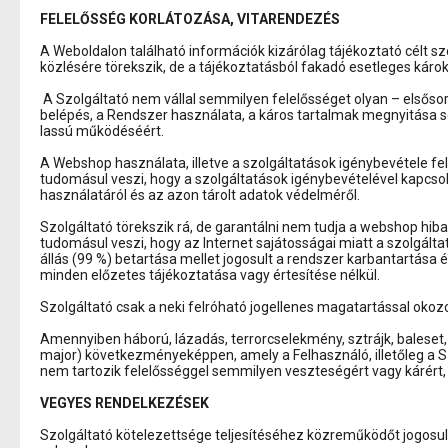
FELELŐSSÉG KORLÁTOZÁSA, VITARENDEZÉS
A Weboldalon található információk kizárólag tájékoztató célt sz
közlésére törekszik, de a tájékoztatásból fakadó esetleges károk
A Szolgáltató nem vállal semmilyen felelősséget olyan – elsős
belépés, a Rendszer használata, a káros tartalmak megnyitása sor
lassú működéséért.
A Webshop használata, illetve a szolgáltatások igénybevétele fel
tudomásul veszi, hogy a szolgáltatások igénybevételével kapcso
használatáról és az azon tárolt adatok védelméről.
Szolgáltató törekszik rá, de garantálni nem tudja a webshop hi
tudomásul veszi, hogy az Internet sajátosságai miatt a szolgál
állás (99 %) betartása mellet jogosult a rendszer karbantartása
minden előzetes tájékoztatása vagy értesítése nélkül.
Szolgáltató csak a neki felróható jogellenes magatartással okozot
Amennyiben háború, lázadás, terrorcselekmény, sztrájk, baleset, t
major) következményeképpen, amely a Felhasználó, illetőleg a S
nem tartozik felelősséggel semmilyen veszteségért vagy kárért
VEGYES RENDELKEZÉSEK
Szolgáltató kötelezettsége teljesítéséhez közreműködőt jogosult