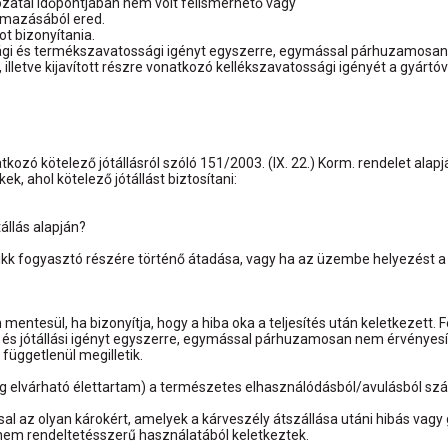
hozatal időpontjában nem volt felismerhető vagy
almazásából ered.
t bizonyítania.
sági és termékszavatossági igényt egyszerre, egymással párhuzamosa
lletve kijavított részre vonatkozó kellékszavatossági igényét a gyártó
kozó kötelező jótállásról szóló 151/2003. (IX. 22.) Korm. rendelet alapjá
k, ahol kötelező jótállást biztosítani:
tállás alapján?
i cikk fogyasztó részére történő átadása, vagy ha az üzembe helyezést
 mentesül, ha bizonyítja, hogy a hiba oka a teljesítés után keletkezett. 
gi és jótállási igényt egyszerre, egymással párhuzamosan nem érvényesí
függetlenül megilletik.
ailag elvárható élettartam) a természetes elhasználódásból/avulásból s
sal az olyan károkért, amelyek a kárveszély átszállása utáni hibás vagy g
 nem rendeltetésszerű használatából keletkeztek.