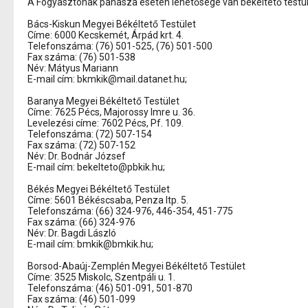
A Fogyasztónak panasza esetén lehetősége van békéltető testület
Bács-Kiskun Megyei Békéltető Testület
Címe: 6000 Kecskemét, Árpád krt. 4.
Telefonszáma: (76) 501-525, (76) 501-500
Fax száma: (76) 501-538
Név: Mátyus Mariann
E-mail cím: bkmkik@mail.datanet.hu;
Baranya Megyei Békéltető Testület
Címe: 7625 Pécs, Majorossy Imre u. 36.
Levelezési címe: 7602 Pécs, Pf. 109.
Telefonszáma: (72) 507-154
Fax száma: (72) 507-152
Név: Dr. Bodnár József
E-mail cím: bekelteto@pbkik.hu;
Békés Megyei Békéltető Testület
Címe: 5601 Békéscsaba, Penza ltp. 5.
Telefonszáma: (66) 324-976, 446-354, 451-775
Fax száma: (66) 324-976
Név: Dr. Bagdi László
E-mail cím: bmkik@bmkik.hu;
Borsod-Abaúj-Zemplén Megyei Békéltető Testület
Címe: 3525 Miskolc, Szentpáli u. 1.
Telefonszáma: (46) 501-091, 501-870
Fax száma: (46) 501-099