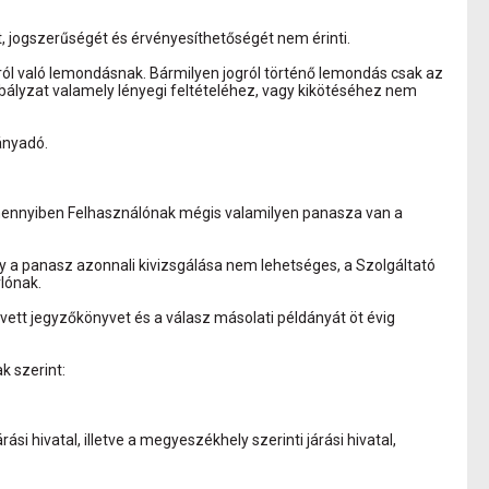
, jogszerűségét és érvényesíthetőségét nem érinti.
ról való lemondásnak. Bármilyen jogról történő lemondás csak az
bályzat valamely lényegi feltételéhez, vagy kikötéséhez nem
ányadó.
mennyiben Felhasználónak mégis valamilyen panasza van a
gy a panasz azonnali kivizsgálása nem lehetséges, a Szolgáltató
rlónak.
lvett jegyzőkönyvet és a válasz másolati példányát öt évig
k szerint:
i hivatal, illetve a megyeszékhely szerinti járási hivatal,