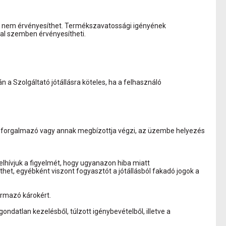
n nem érvényesíthet. Termékszavatossági igényének
val szemben érvényesítheti.
n a Szolgáltató jótállásra köteles, ha a felhasználó
 a forgalmazó vagy annak megbízottja végzi, az üzembe helyezés
Felhívjuk a figyelmét, hogy ugyanazon hiba miatt
thet, egyébként viszont fogyasztót a jótállásból fakadó jogok a
zármazó károkért.
ondatlan kezelésből, túlzott igénybevételből, illetve a