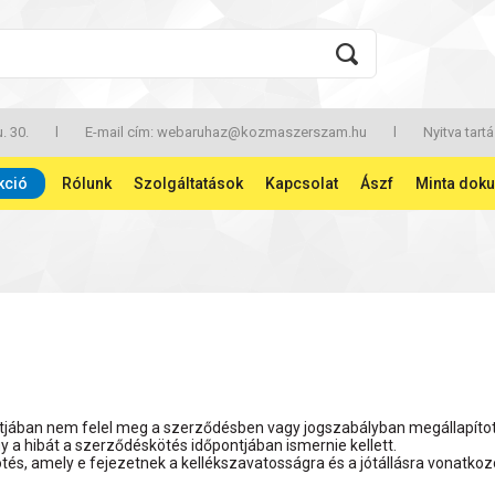
. 30.
l
E-mail cím:
webaruhaz@kozmaszerszam.hu
l
Nyitva tartá
kció
Rólunk
Szolgáltatások
Kapcsolat
Ászf
Minta dok
dőpontjában nem felel meg a szerződésben vagy jogszabályban megállapíto
y a hibát a szerződéskötés időpontjában ismernie kellett.
és, amely e fejezetnek a kellékszavatosságra és a jótállásra vonatkozó