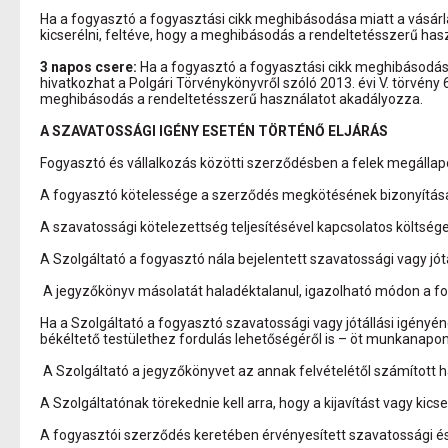
Ha a fogyasztó a fogyasztási cikk meghibásodása miatt a vásárl
kicserélni, feltéve, hogy a meghibásodás a rendeltetésszerű has
3 napos csere:
Ha a fogyasztó a fogyasztási cikk meghibásodás
hivatkozhat a Polgári Törvénykönyvről szóló 2013. évi V. törvény 
meghibásodás a rendeltetésszerű használatot akadályozza.
A SZAVATOSSÁGI IGÉNY ESETÉN TÖRTÉNŐ ELJÁRÁS
Fogyasztó és vállalkozás közötti szerződésben a felek megállap
A fogyasztó kötelessége a szerződés megkötésének bizonyítása 
A szavatossági kötelezettség teljesítésével kapcsolatos költségek 
A Szolgáltató a fogyasztó nála bejelentett szavatossági vagy jótá
A jegyzőkönyv másolatát haladéktalanul, igazolható módon a fo
Ha a Szolgáltató a fogyasztó szavatossági vagy jótállási igényéne
békéltető testülethez fordulás lehetőségéről is – öt munkanapon 
A Szolgáltató a jegyzőkönyvet az annak felvételétől számított h
A Szolgáltatónak törekednie kell arra, hogy a kijavítást vagy kics
A fogyasztói szerződés keretében érvényesített szavatossági és 