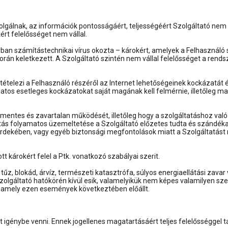
olgálnak, az információk pontosságáért, teljességéért Szolgáltató nem v
ért felelősséget nem vállal.
orban számítástechnikai vírus okozta – károkért, amelyek a Felhaszná
án keletkezett. A Szolgáltató szintén nem vállal felelősséget a rendsz
tételezi a Felhasználó részéről az Internet lehetőségeinek kockázatát és
latos esetleges kockázatokat saját magának kell felmérnie, illetőleg 
bamentes és zavartalan működését, illetőleg hogy a szolgáltatáshoz va
tatás folyamatos üzemeltetése a Szolgáltató előzetes tudta és szándék
 érdekében, vagy egyéb biztonsági megfontolások miatt a Szolgáltatást
t károkért felel a Ptk. vonatkozó szabályai szerit.
űz, blokád, árvíz, természeti katasztrófa, súlyos energiaellátási zavar
zolgáltató hatókörén kívül esik, valamelyikük nem képes valamilyen s
, amely ezen események következtében előállt.
 igénybe venni. Ennek jogellenes magatartásáért teljes felelősséggel t