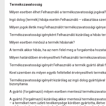
Termékszavatosság
Milyen esetben élhet Felhasználó a termékszavatossági jogával
Ingó dolog (termék) hibája esetén Felhasználó – választása szer
Milyen jogok illetik meg Felhasználót termékszavatossági igénye
Termékszavatossági igényként Felhasználó kizárólag a hibás term
Milyen esetben minősül a termék hibásnak?
A termék akkor hibás, ha az nem felel meg a forgalomba hozatal
Milyen határidőben érvényesítheti Felhasználó termékszavatoss
Termékszavatossági igényét Felhasználó a termék gyártó általi fo
Kivel szemben és milyen egyéb feltétellel érvényesítheti termé
Termékszavatossági igényét kizárólag az ingó dolog gyártójával
bizonyítania.
A gyártó (forgalmazó) milyen esetben mentesül termékszavatos
A gyártó (forgalmazó) kizárólag akkor mentesül termékszavatossá
– a terméket nem üzleti tevékenysége körében gyártotta, illetv