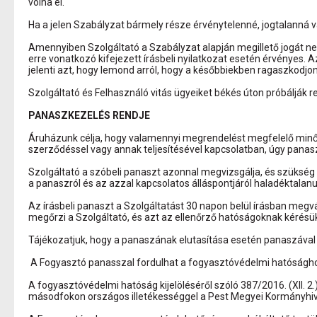
volna el.
Ha a jelen Szabályzat bármely része érvénytelenné, jogtalanná 
Amennyiben Szolgáltató a Szabályzat alapján megillető jogát ne
erre vonatkozó kifejezett írásbeli nyilatkozat esetén érvényes
jelenti azt, hogy lemond arról, hogy a későbbiekben ragaszkodjon
Szolgáltató és Felhasználó vitás ügyeiket békés úton próbálják 
PANASZKEZELÉS RENDJE
Áruházunk célja, hogy valamennyi megrendelést megfelelő minő
szerződéssel vagy annak teljesítésével kapcsolatban, úgy panaszát
Szolgáltató a szóbeli panaszt azonnal megvizsgálja, és szükség 
a panaszról és az azzal kapcsolatos álláspontjáról haladéktalanu
Az írásbeli panaszt a Szolgáltatást 30 napon belül írásban megvá
megőrzi a Szolgáltató, és azt az ellenőrző hatóságoknak kérésü
Tájékozatjuk, hogy a panaszának elutasítása esetén panaszával h
A Fogyasztó panasszal fordulhat a fogyasztóvédelmi hatóságh
A fogyasztóvédelmi hatóság kijelöléséről szóló 387/2016. (XII. 2.)
másodfokon országos illetékességgel a Pest Megyei Kormányhivata