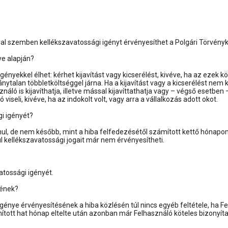
óval szemben kellékszavatossági igényt érvényesíthet a Polgári Törvény
nye alapján?
ényekkel élhet: kérhet kijavítást vagy kicserélést, kivéve, ha az ezek köz
talan többletköltséggel járna. Ha a kijavítást vagy a kicserélést nem ké
náló is kijavíthatja, illetve mással kijavíttathatja vagy – végső esetben 
iseli, kivéve, ha az indokolt volt, vagy arra a vállalkozás adott okot.
gi igényét?
l, de nem később, mint a hiba felfedezésétől számított kettő hónapon b
úl kellékszavatossági jogait már nem érvényesítheti.
atossági igényét.
ésének?
génye érvényesítésének a hiba közlésén túl nincs egyéb feltétele, ha Fel
tott hat hónap eltelte után azonban már Felhasználó köteles bizonyítani