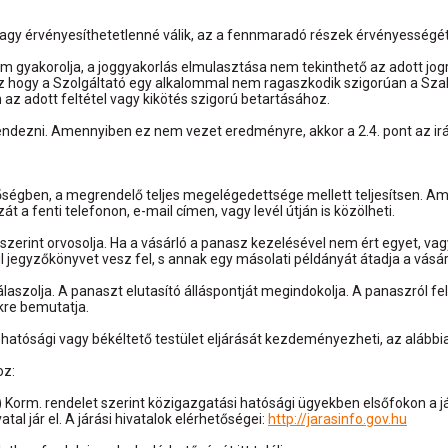
vagy érvényesíthetetlenné válik, az a fennmaradó részek érvényességét
m gyakorolja, a joggyakorlás elmulasztása nem tekinthető az adott jog
. Az hogy a Szolgáltató egy alkalommal nem ragaszkodik szigorúan a Sza
 az adott feltétel vagy kikötés szigorú betartásához.
rendezni. Amennyiben ez nem vezet eredményre, akkor a 2.4. pont az ir
ségben, a megrendelő teljes megelégedettsége mellett teljesítsen. A
 a fenti telefonon, e-mail címen, vagy levél útján is közölheti.
szerint orvosolja. Ha a vásárló a panasz kezelésével nem ért egyet, va
l jegyzőkönyvet vesz fel, s annak egy másolati példányát átadja a vásá
laszolja. A panaszt elutasító álláspontját megindokolja. A panaszról fe
kre bemutatja.
atósági vagy békéltető testület eljárását kezdeményezheti, az alábbia
oz:
 Korm. rendelet szerint közigazgatási hatósági ügyekben elsőfokon a járás
l jár el. A járási hivatalok elérhetőségei:
http://jarasinfo.gov.hu