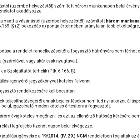
ástól (üzembe helyezéstől) számított három munkanapon belül érvényesí
ználatot akadályozza.
a miatt a vásárlástól (üzembe helyezéstől) számított
három munkanapo
6:159. § (2) bekezdés a) pontja értelmében aránytalan többletköltségre, 
odása a rendelet rendelkezéseitől a fogyasztó hátrányára nem térhet e
(számlával, vagy akár csak nyugtával).
a Szolgáltatót terhelik (Ptk. 6:166. §).
llási igényéről jegyzőkönyvet köteles felvenni.
gyasztó rendelkezésére kell bocsátani.
k teljesíthetőségéről annak bejelentésekor nem tud nyilatkozni, álláspon
belül, igazolható módon köteles értesíteni a fogyasztót.
árom évig köteles megőrizni, és azt az ellenőrző hatóság kérésére bem
erélést legfeljebb tizenöt napon belül elvégezze.
jótállási igényekre a
19/2014. (IV. 29.) NGM
rendeletben foglaltak az 