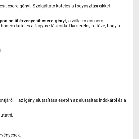
t csereigényt, Szolgáltató köteles a fogyasztási cikket
n belül érvényesít csereigényt,
a vállalkozás nem
hanem köteles a fogyasztási cikket kicserélni, feltéve, hogy a
l.
tjáról – az igény elutasítása esetén az elutasítás indokáról és a
utatni.
érvényesek.