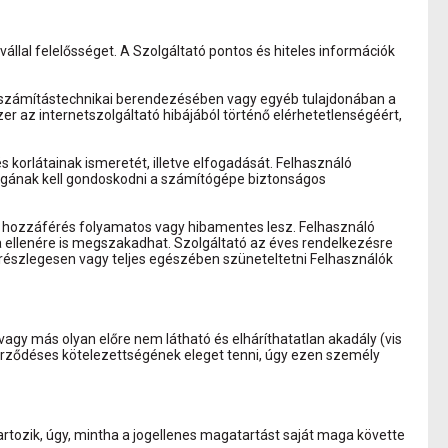
állal felelősséget. A Szolgáltató pontos és hiteles információk
ló számítástechnikai berendezésében vagy egyéb tulajdonában a
er az internetszolgáltató hibájából történő elérhetetlenségéért,
 korlátainak ismeretét, illetve elfogadását. Felhasználó
magának kell gondoskodni a számítógépe biztonságos
ló hozzáférés folyamatos vagy hibamentes lesz. Felhasználó
a ellenére is megszakadhat. Szolgáltató az éves rendelkezésre
 részlegesen vagy teljes egészében szüneteltetni Felhasználók
 vagy más olyan előre nem látható és elháríthatatlan akadály (vis
zerződéses kötelezettségének eleget tenni, úgy ezen személy
artozik, úgy, mintha a jogellenes magatartást saját maga követte