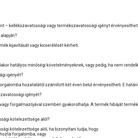
?
int – kellékszavatossági vagy termékszavatossági igényt érvényesíthet
 alapján?
ék kijavítását vagy kicserélését kérheti.
akor hatályos minőségi követelményeknek, vagy pedig, ha nem rendelkez
ági igényét?
rgalomba hozatalától számított két éven belül érvényesítheti. E határid
kszavatossági igényét?
 vagy forgalmazójával szemben gyakorolhatja. A termék hibáját termék
sági kötelezettsége alól?
gi kötelezettsége alól, ha bizonyítani tudja, hogy:
e hozta forgalomba, vagy