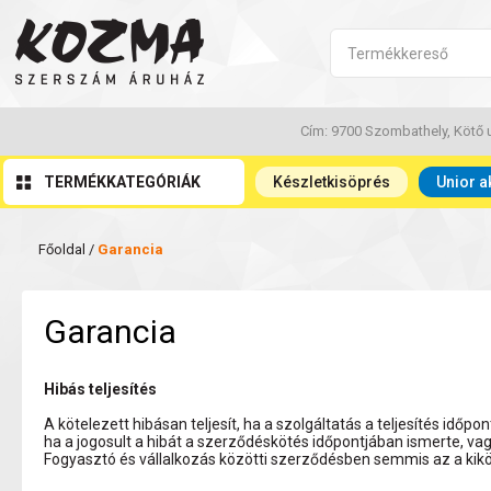
Cím: 9700 Szombathely, Kötő u
TERMÉKKATEGÓRIÁK
Készletkisöprés
Unior a
Főoldal
/
Garancia
Garancia
Hibás teljesítés
A kötelezett hibásan teljesít, ha a szolgáltatás a teljesítés i
ha a jogosult a hibát a szerződéskötés időpontjában ismerte, vag
Fogyasztó és vállalkozás közötti szerződésben semmis az a kiköt