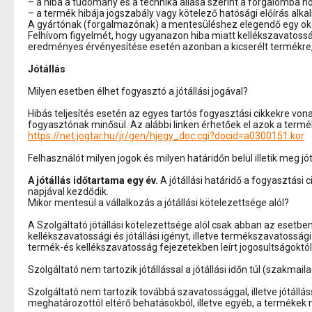
– a hiba a tudomány és a technika állása szerint a forgalomba 
– a termék hibája jogszabály vagy kötelező hatósági előírás alk
A gyártónak (forgalmazónak) a mentesüléshez elegendő egy oko
Felhívom figyelmét, hogy ugyanazon hiba miatt kellékszavatos
eredményes érvényesítése esetén azonban a kicserélt termékre, i
Jótállás
Milyen esetben élhet fogyasztó a jótállási jogával?
Hibás teljesítés esetén az egyes tartós fogyasztási cikkekre vonat
fogyasztónak minősül. Az alábbi linken érhetőek el azok a terméke
https://net.jogtar.hu/jr/gen/hjegy_doc.cgi?docid=a0300151.kor
Felhasználót milyen jogok és milyen határidőn belül illetik meg jó
A jótállás időtartama egy év.
A jótállási határidő a fogyasztás
napjával kezdődik.
Mikor mentesül a vállalkozás a jótállási kötelezettsége alól?
A Szolgáltató jótállási kötelezettsége alól csak abban az esetben
kellékszavatossági és jótállási igényt, illetve termékszavatossá
termék-és kellékszavatosság fejezetekben leírt jogosultságoktól 
Szolgáltató nem tartozik jótállással a jótállási időn túl (szakm
Szolgáltató nem tartozik továbbá szavatossággal, illetve jótállás
meghatározottól eltérő behatásokból, illetve egyéb, a termékek