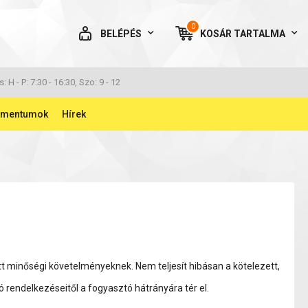
0
BELÉPÉS
KOSÁR
TARTALMA
AZ ÖN KOSARA ÜRES
s: H - P: 7:30 - 16:30, Szo: 9 - 12
umentumok
Hírek
BELÉPÉS
Elfelejtett jelszó
NINCS MÉG FIÓKOM
tt minőségi követelményeknek. Nem teljesít hibásan a kötelezett,
 rendelkezéseitől a fogyasztó hátrányára tér el.