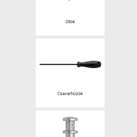
Ollók
Csavarhúzók