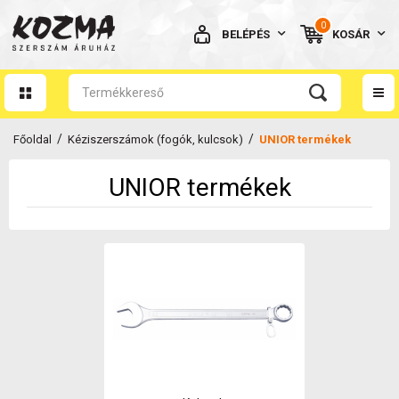
0
BELÉPÉS
KOSÁR
AZ ÖN KOSARA ÜRES
/
/
Főoldal
Kéziszerszámok (fogók, kulcsok)
UNIOR termékek
UNIOR termékek
BELÉPÉS
Elfelejtett jelszó
NINCS MÉG FIÓKOM