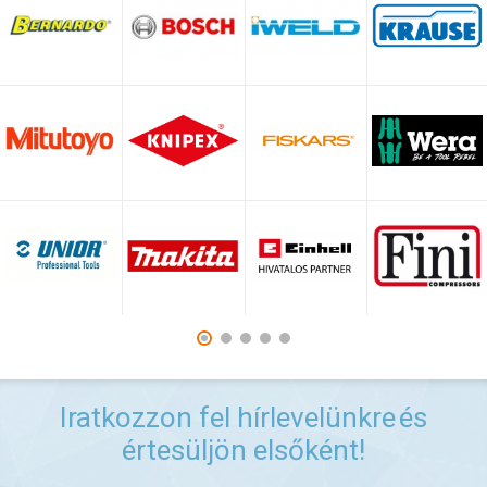
Iratkozzon fel hírlevelünkre
és
értesüljön elsőként!