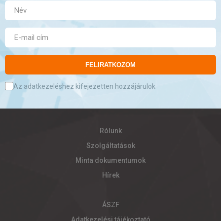
FELIRATKOZOM
Az adatkezeléshez kifejezetten hozzájárulok
Rólunk
Szolgáltatások
Minta dokumentumok
Hírek
ÁSZF
Adatkezelési tájékoztató