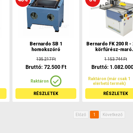
Bernardo SB 1
Bernardo FK 200 R -
homokszóró
körfűrész-maró.
135.217 Ft
1.153.744 Ft
Bruttó: 72.500 Ft
Bruttó: 1.082.000
Raktáron (már csak 1
Raktáron
elérhető termék)
RÉSZLETEK
RÉSZLETEK
Előző
1
Következő