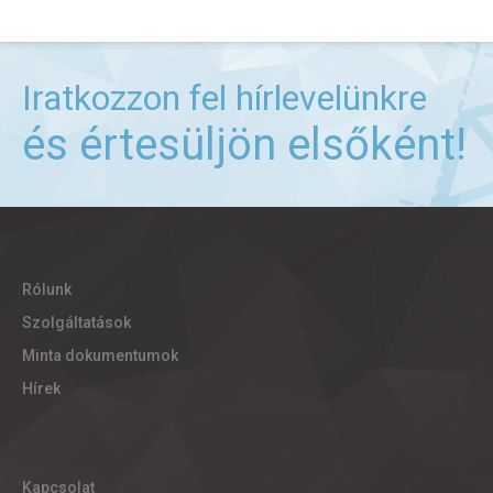
Iratkozzon fel hírlevelünkre
és értesüljön elsőként!
Rólunk
Szolgáltatások
Minta dokumentumok
Hírek
Kapcsolat