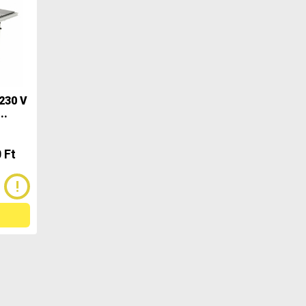
 230 V
..
 Ft