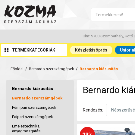
Cím: 9700 Szombathely, Kötő u
TERMÉKKATEGÓRIÁK
Készletkisöprés
Unior a
/
/
Főoldal
Bernardo szerszámgépek
Bernardo kiárusítás
Bernardo kiá
Bernardo kiárusítás
Bernardo szerszámgépek
Fémipari szerszámgépek
Rendezés:
Faipari szerszámgépek
Emeléstechnika,
anyagmozgatás
23%