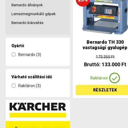
Bernardo állványok
Lemezmegmunkáló gépek
Bernardo kiárusítás
Bernardo TH 330
Gyártó
vastagsági gyalugép
Bernardo (3)
173.355 Ft
Bruttó: 133.000 Ft
Várható szállítási idő
Raktáron
Raktáron (3)
RÉSZLETEK