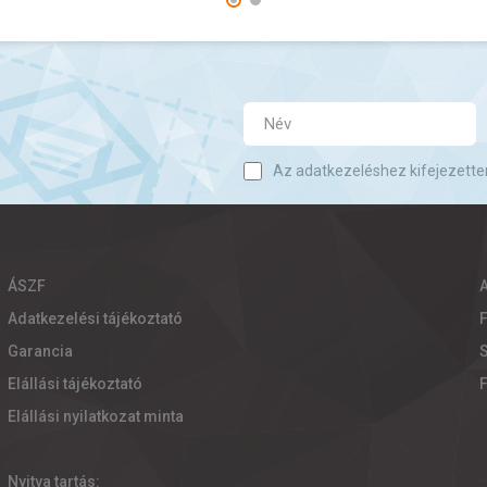
Az adatkezeléshez kifejezette
ÁSZF
Adatkezelési tájékoztató
Garancia
S
Elállási tájékoztató
Elállási nyilatkozat minta
Nyitva tartás: