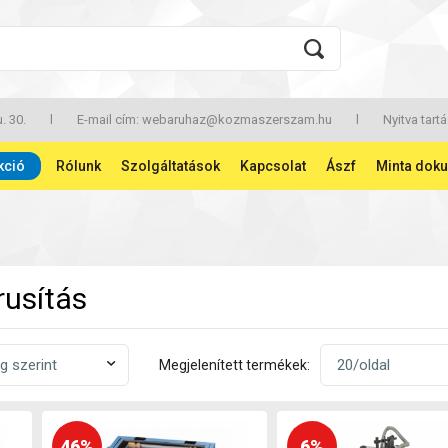
. 30.
l
E-mail cím:
webaruhaz@kozmaszerszam.hu
l
Nyitva tartá
kció
Rólunk
Szolgáltatások
Kapcsolat
Ászf
Minta dok
rusítás
Megjelenített termékek:
46%
6%