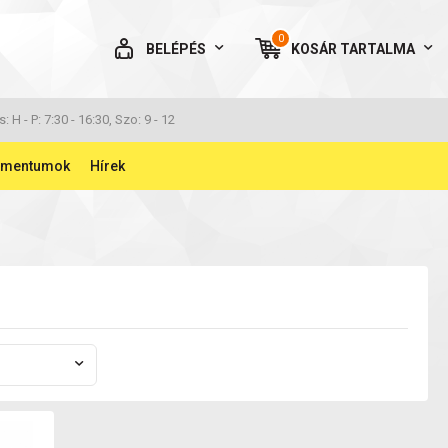
0
BELÉPÉS
KOSÁR
TARTALMA
AZ ÖN KOSARA ÜRES
s: H - P: 7:30 - 16:30, Szo: 9 - 12
umentumok
Hírek
BELÉPÉS
Elfelejtett jelszó
NINCS MÉG FIÓKOM