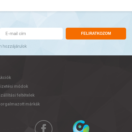
FELIRATKOZOM
n hozzájárulok
Akciók
Fizetési módok
zállítási feltételek
Forgalmazott márkák