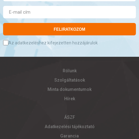
FELIRATKOZOM
Az adatkezeléshez kifejezetten hozzájárulok
Rólunk
Szolgáltatások
Minta dokumentumok
Hírek
ÁSZF
Adatkezelési tájékoztató
Garancia