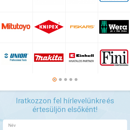
Iratkozzon fel hírlevelünkre
és
értesüljön elsőként!