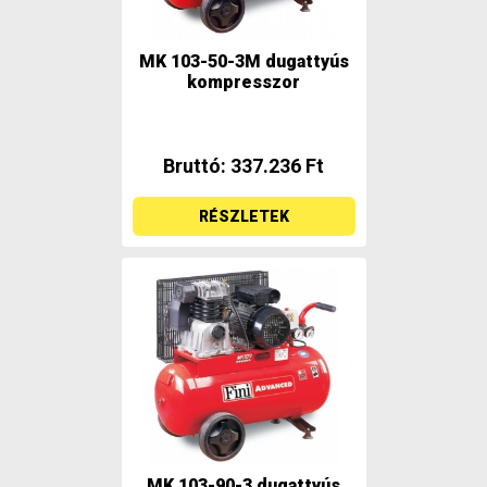
MK 103-50-3M dugattyús
kompresszor
Bruttó: 337.236 Ft
RÉSZLETEK
MK 103-90-3 dugattyús