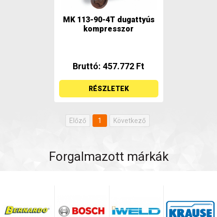
MK 113-90-4T dugattyús
kompresszor
Bruttó: 457.772 Ft
RÉSZLETEK
Előző
1
Következő
Forgalmazott márkák