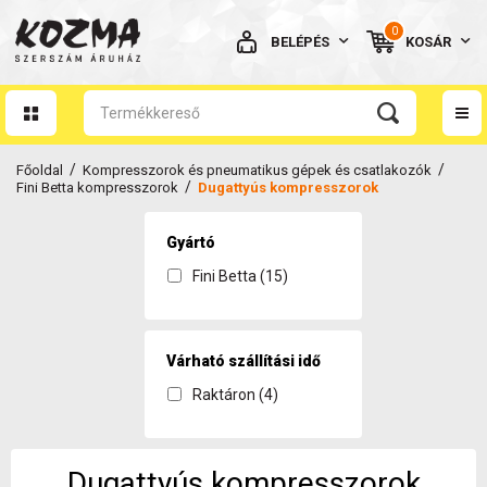
0
BELÉPÉS
KOSÁR
AZ ÖN KOSARA ÜRES
/
/
Főoldal
Kompresszorok és pneumatikus gépek és csatlakozók
/
Fini Betta kompresszorok
Dugattyús kompresszorok
Gyártó
Fini Betta (15)
BELÉPÉS
Elfelejtett jelszó
NINCS MÉG FIÓKOM
Várható szállítási idő
Raktáron (4)
Dugattyús kompresszorok