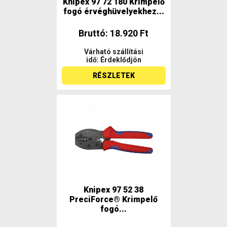
Knipex 97 72 180 Krimpelő
fogó érvéghüvelyekhez...
Bruttó: 18.920 Ft
Várható szállítási
idő: Érdeklődjön
RÉSZLETEK
Knipex 97 52 38
PreciForce® Krimpelő
fogó...