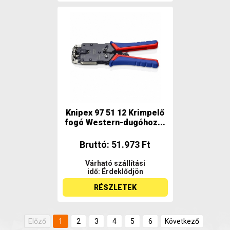
Knipex 97 51 12 Krimpelő
fogó Western-dugóhoz...
Bruttó: 51.973 Ft
Várható szállítási
idő: Érdeklődjön
RÉSZLETEK
Előző
1
2
3
4
5
6
Következő