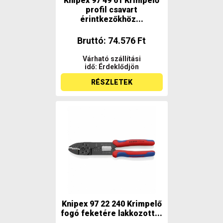
Knipex 97 49 61 Krimpelő
profil csavart
érintkezőkhöz...
Bruttó: 74.576 Ft
Várható szállítási
idő: Érdeklődjön
RÉSZLETEK
Knipex 97 22 240 Krimpelő
fogó feketére lakkozott...