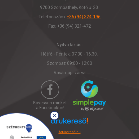
9700 Szombathely, Kötő u. 30.
Telefonszám:
+36 (94) 324-196
Fax: +36 (94) 321-472
Nyitva tartás:
Hétfő - Péntek: 07:30 - 16:30,
Szombat: 09:00 - 12:00
Vasárnap: zárva
Kövessen minket
a Facebookon!
Árukereső.hu