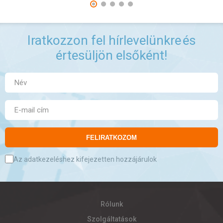
Iratkozzon fel hírlevelünkre
és
értesüljön elsőként!
FELIRATKOZOM
Az adatkezeléshez kifejezetten hozzájárulok
Rólunk
Szolgáltatások