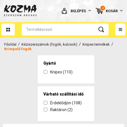
0
BELÉPÉS
KOSÁR
AZ ÖN KOSARA ÜRES
/
/
/
Főoldal
Kéziszerszámok (fogók, kulcsok)
Knipex termékek
Krimpelő fogók
Gyártó
Knipex (110)
BELÉPÉS
Elfelejtett jelszó
NINCS MÉG FIÓKOM
Várható szállítási idő
Érdeklődjön (108)
Raktáron (2)