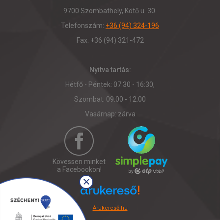
9700 Szombathely, Kötő u. 30.
Telefonszám:
+36 (94) 324-196
Fax: +36 (94) 321-472
Nyitva tartás:
Hétfő - Péntek: 07:30 - 16:30,
Szombat: 09:00 - 12:00
Vasárnap: zárva
Kövessen minket
a Facebookon!
Árukereső.hu