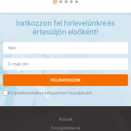
Iratkozzon fel hírlevelünkre
és
értesüljön elsőként!
FELIRATKOZOM
Az adatkezeléshez kifejezetten hozzájárulok
Rólunk
Szolgáltatások