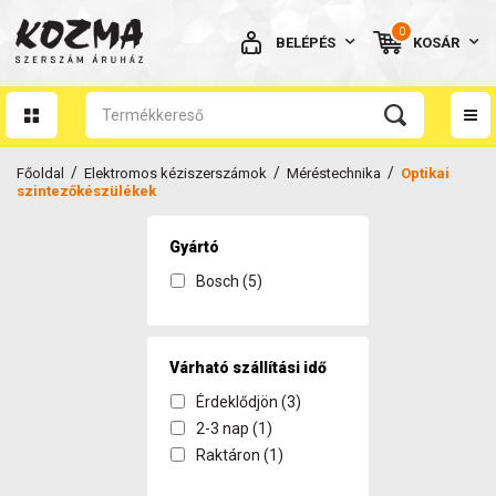
0
BELÉPÉS
KOSÁR
AZ ÖN KOSARA ÜRES
/
/
/
Főoldal
Elektromos kéziszerszámok
Méréstechnika
Optikai
szintezőkészülékek
Gyártó
Bosch (5)
BELÉPÉS
Elfelejtett jelszó
NINCS MÉG FIÓKOM
Várható szállítási idő
Érdeklődjön (3)
2-3 nap (1)
Raktáron (1)