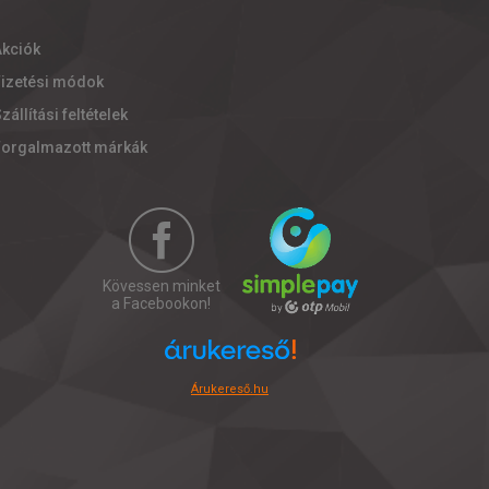
Akciók
Fizetési módok
zállítási feltételek
Forgalmazott márkák
Kövessen minket
a Facebookon!
Árukereső.hu