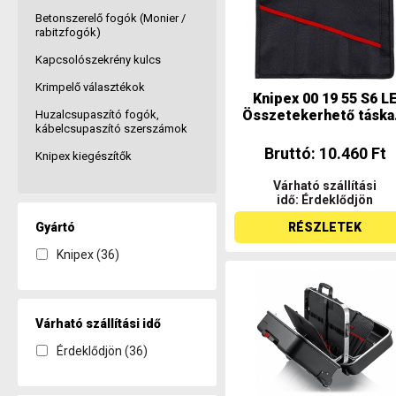
Betonszerelő fogók (Monier /
rabitzfogók)
Kapcsolószekrény kulcs
Krimpelő választékok
Knipex 00 19 55 S6 L
Összetekerhető táska.
Huzalcsupaszító fogók,
kábelcsupaszító szerszámok
Bruttó: 10.460 Ft
Knipex kiegészítők
Várható szállítási
idő: Érdeklődjön
Gyártó
RÉSZLETEK
Knipex (36)
Várható szállítási idő
Érdeklődjön (36)