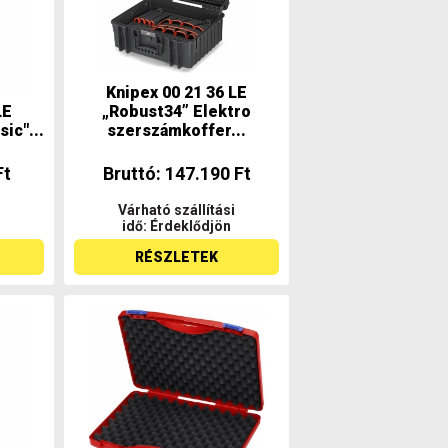
Knipex 00 21 36 LE
LE
„Robust34” Elektro
ic"...
szerszámkoffer...
Ft
Bruttó: 147.190 Ft
Várható szállítási
idő: Érdeklődjön
RÉSZLETEK