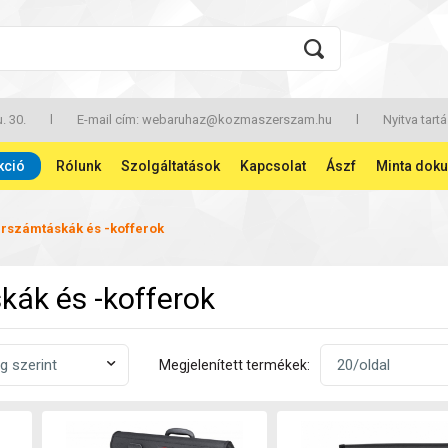
. 30.
l
E-mail cím:
webaruhaz@kozmaszerszam.hu
l
Nyitva tartá
kció
Rólunk
Szolgáltatások
Kapcsolat
Ászf
Minta dok
rszámtáskák és -kofferok
ák és -kofferok
Megjelenített termékek: