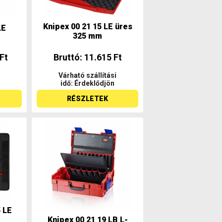
Knipex 00 21 15 LE üres
LE
325 mm
Ft
Bruttó: 11.615 Ft
Várható szállítási
idő: Érdeklődjön
RÉSZLETEK
5 LE
Knipex 00 21 19 LB L-