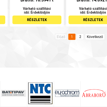
Várható szállítási
Várható szállítási
idő: Érdeklődjön
idő: Érdeklődjön
RÉSZLETEK
RÉSZLETEK
Előző
1
2
Következő