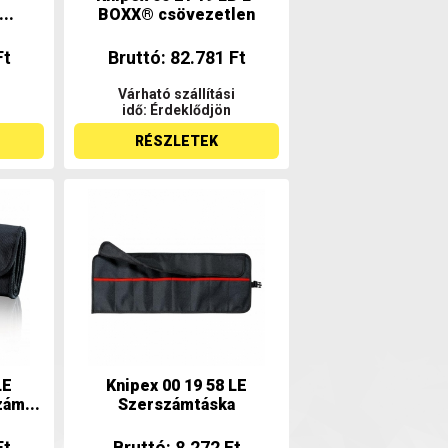
..
BOXX® csövezetlen
Ft
Bruttó: 82.781 Ft
Várható szállítási
idő: Érdeklődjön
RÉSZLETEK
LE
Knipex 00 19 58 LE
ám...
Szerszámtáska
Ft
Bruttó: 8.272 Ft