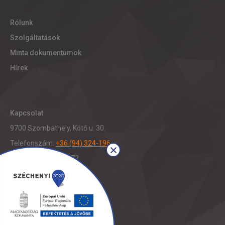
Rólunk
Szolgáltatások
Minta dokumentumok
Hírek
Kapcsolat
9700 Szombathely, Kötő u. 30.
Telefonszám:
+36 (94) 324-196
Fax: +36 (94) 321-472