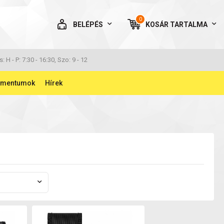
0
BELÉPÉS
KOSÁR
TARTALMA
AZ ÖN KOSARA ÜRES
s: H - P: 7:30 - 16:30, Szo: 9 - 12
umentumok
Hírek
BELÉPÉS
Elfelejtett jelszó
NINCS MÉG FIÓKOM