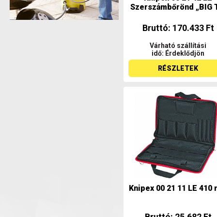
Szerszámbőrönd „BIG T
Bruttó: 170.433 Ft
Várható szállítási
idő: Érdeklődjön
RÉSZLETEK
Knipex 00 21 11 LE 410
Bruttó: 25.682 Ft