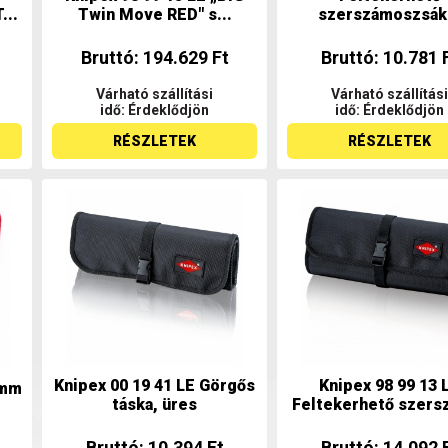
...
Twin Move RED" s...
szerszámoszsák.
Bruttó: 194.629 Ft
Bruttó: 10.781 
Várható szállítási
Várható szállítási
idő: Érdeklődjön
idő: Érdeklődjön
RÉSZLETEK
RÉSZLETEK
Knipex 00 19 41 LE Görgős
Knipex 98 99 13 
 mm
táska, üres
Feltekerhető szersz
Bruttó: 10.394 Ft
Bruttó: 14.092 