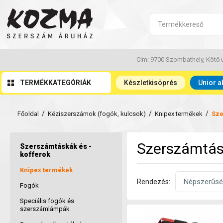
Cím: 9700 Szombathely, Kötő u
TERMÉKKATEGÓRIÁK
Készletkisöprés
Unior a
/
/
/
Főoldal
Kéziszerszámok (fogók, kulcsok)
Knipex termékek
Sze
Szerszámtásk
Szerszámtáskák és -
kofferok
Knipex termékek
Rendezés:
Fogók
Speciális fogók és
szerszámlámpák