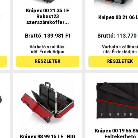
Knipex 00 21 35 LE
G
Robust23
Knipex 00 21 06 
szerszámkoffer...
Bruttó: 139.981 Ft
Bruttó: 113.770 
Várható szállítási
Várható szállítási
idő: Érdeklődjön
idő: Érdeklődjön
RÉSZLETEK
RÉSZLETEK
Knipex 00 19 55 S
Knipex 98 99 15 LE „BIG
Feltekerhető