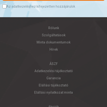
Az adatkezeléshez kifejezetten hozzájárulok
Rólunk
Szolgáltatások
Minta dokumentumok
Hírek
ÁSZF
Adatkezelési tájékoztató
Garancia
Elállási tájékoztató
Elállási nyilatkozat minta
Akciók