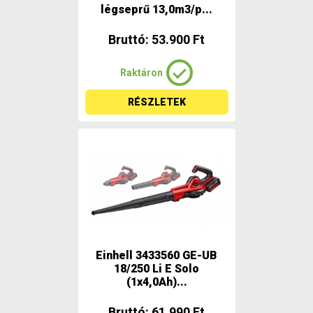
légseprű 13,0m3/p...
Bruttó: 53.900 Ft
Raktáron
RÉSZLETEK
Einhell 3433560 GE-UB
18/250 Li E Solo
(1x4,0Ah)...
Bruttó: 61.990 Ft