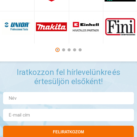
Iratkozzon fel hírlevelünkre
és
értesüljön elsőként!
FELIRATKOZOM