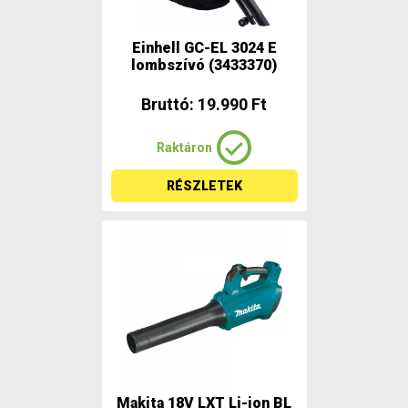
Einhell GC-EL 3024 E
lombszívó (3433370)
Bruttó: 19.990 Ft
Raktáron
RÉSZLETEK
Makita 18V LXT Li-ion BL