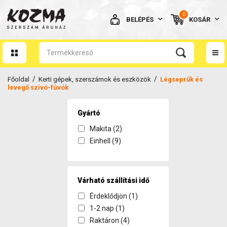
0
BELÉPÉS
KOSÁR
AZ ÖN KOSARA ÜRES
/
/
Főoldal
Kerti gépek, szerszámok és eszközök
Légseprűk és
levegő szívó-fúvók
Gyártó
Makita (2)
BELÉPÉS
Einhell (9)
Elfelejtett jelszó
NINCS MÉG FIÓKOM
Várható szállítási idő
Érdeklődjön (1)
1-2 nap (1)
Raktáron (4)