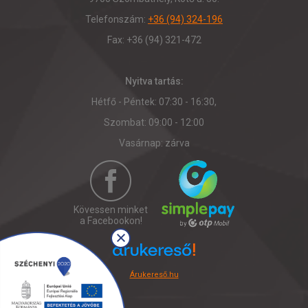
Telefonszám:
+36 (94) 324-196
Fax: +36 (94) 321-472
Nyitva tartás:
Hétfő - Péntek: 07:30 - 16:30,
Szombat: 09:00 - 12:00
Vasárnap: zárva
Kövessen minket
a Facebookon!
Árukereső.hu