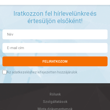
Iratkozzon fel hírlevelünkre
és
értesüljön elsőként!
FELIRATKOZOM
Az adatkezeléshez kifejezetten hozzájárulok
Rólunk
Szolgáltatások
Minta dokumentumok