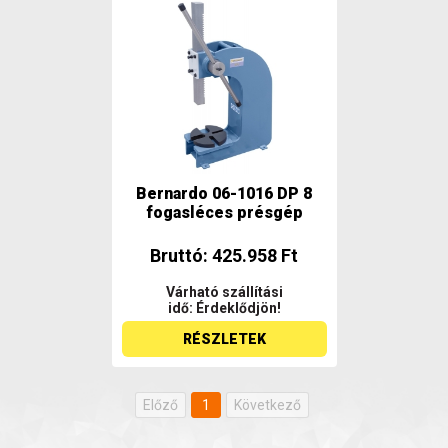
Bernardo 06-1016 DP 8
fogasléces présgép
Bruttó: 425.958 Ft
Várható szállítási
idő: Érdeklődjön!
RÉSZLETEK
Előző
1
Következő