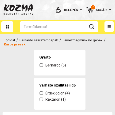
0
BELÉPÉS
KOSÁR
AZ ÖN KOSARA ÜRES
/
/
/
Főoldal
Bernardo szerszámgépek
Lemezmegmunkáló gépek
Karos prések
Gyártó
Bernardo (5)
BELÉPÉS
Elfelejtett jelszó
NINCS MÉG FIÓKOM
Várható szállítási idő
Érdeklődjön (4)
Raktáron (1)