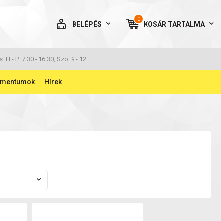
0
BELÉPÉS
KOSÁR
TARTALMA
AZ ÖN KOSARA ÜRES
s: H - P: 7:30 - 16:30, Szo: 9 - 12
umentumok
Hírek
BELÉPÉS
Elfelejtett jelszó
NINCS MÉG FIÓKOM