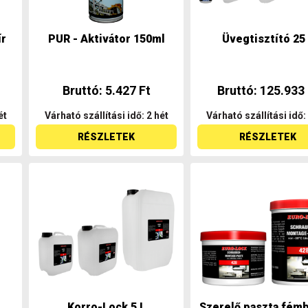
ír
PUR - Aktivátor 150ml
Üvegtisztító 25
Bruttó: 5.427 Ft
Bruttó: 125.933 
ét
Várható szállítási idő: 2 hét
Várható szállítási idő:
RÉSZLETEK
RÉSZLETEK
Korro-Lock 5 L
Szerelő paszta fémb