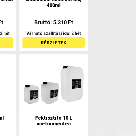
400ml
Ft
Bruttó: 5.310 Ft
 2 hét
Várható szállítási idő: 2 hét
RÉSZLETEK
ml
Féktisztító 10 L
acetonmentes