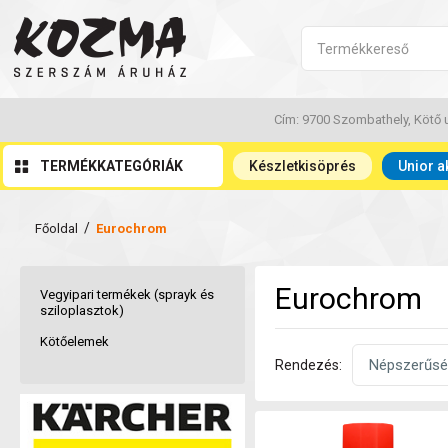
Cím: 9700 Szombathely, Kötő u
TERMÉKKATEGÓRIÁK
Készletkisöprés
Unior a
/
Főoldal
Eurochrom
Eurochrom
Vegyipari termékek (sprayk és
sziloplasztok)
Kötőelemek
Rendezés: