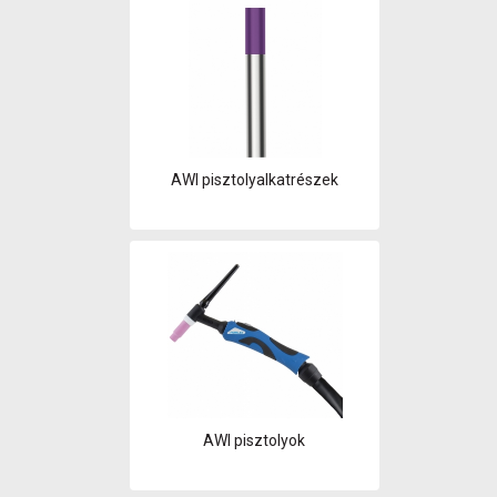
AWI pisztolyalkatrészek
AWI pisztolyok