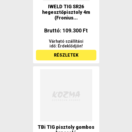
IWELD TIG SR26
hegesztőpisztoly 4m
(Fronius...
Bruttó: 109.300 Ft
Várható szállítási
idő: Érdeklődjön!
RÉSZLETEK
TBi TIG pisztoly gombos