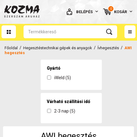
0
BELÉPÉS
KOSÁR
AZ ÖN KOSARA ÜRES
/
/
/
Főoldal
Hegesztéstechnikai gépek és anyagok
Ívhegesztés
AWI
hegesztés
Gyártó
iWeld (5)
BELÉPÉS
Elfelejtett jelszó
NINCS MÉG FIÓKOM
Várható szállítási idő
2-3 nap (5)
AWI hegesztés