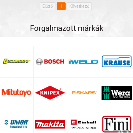
Előző
1
Következő
Forgalmazott márkák