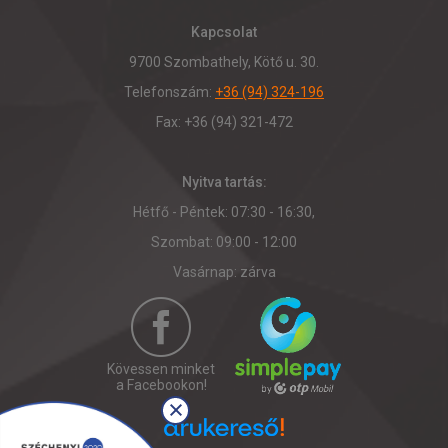
Kapcsolat
9700 Szombathely, Kötő u. 30.
Telefonszám:
+36 (94) 324-196
Fax: +36 (94) 321-472
Nyitva tartás:
Hétfő - Péntek: 07:30 - 16:30,
Szombat: 09:00 - 12:00
Vasárnap: zárva
Kövessen minket
a Facebookon!