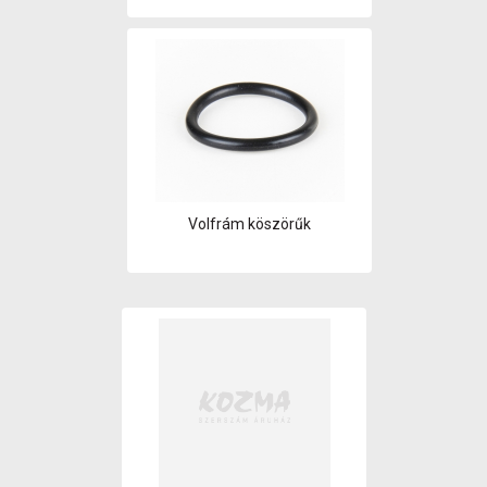
Volfrám köszörűk