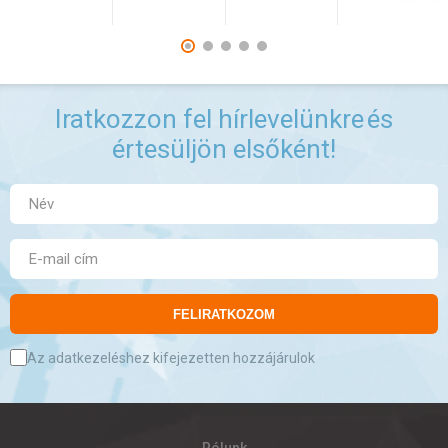
Iratkozzon fel hírlevelünkre
és
értesüljön elsőként!
FELIRATKOZOM
Az adatkezeléshez kifejezetten hozzájárulok