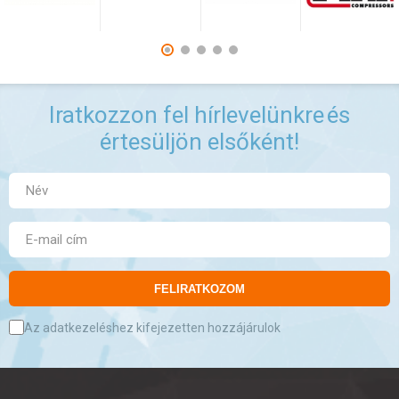
Iratkozzon fel hírlevelünkre
és
értesüljön elsőként!
FELIRATKOZOM
Az adatkezeléshez kifejezetten hozzájárulok