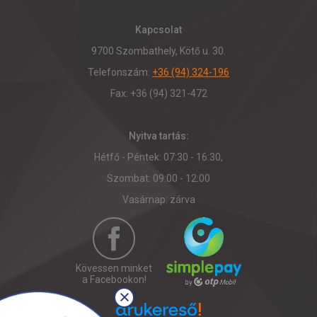
Kapcsolat
9700 Szombathely, Kötő u. 30.
Telefonszám:
+36 (94) 324-196
Fax: +36 (94) 321-472
Nyitva tartás:
Hétfő - Péntek: 07:30 - 16:30,
Szombat: 09:00 - 12:00
Vasárnap: zárva
Kövessen minket
a Facebookon!