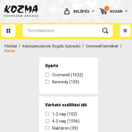
0
BELÉPÉS
KOSÁR
AZ ÖN KOSARA ÜRES
/
/
/
Főoldal
Kéziszerszámok (fogók, kulcsok)
Cromwell termékek
Fúrás
Gyártó
Cromwell (1632)
BELÉPÉS
Kennedy (105)
Elfelejtett jelszó
NINCS MÉG FIÓKOM
Várható szállítási idő
1-2 nap (102)
4-5 nap (1596)
Raktáron (39)