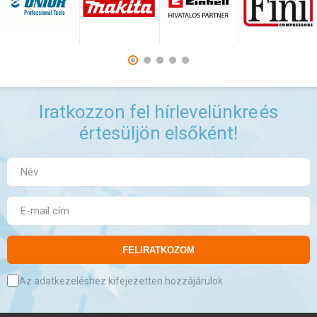
Iratkozzon fel hírlevelünkre
és
értesüljön elsőként!
FELIRATKOZOM
Az adatkezeléshez kifejezetten hozzájárulok