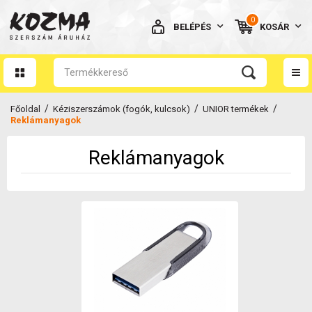
0
BELÉPÉS
KOSÁR
AZ ÖN KOSARA ÜRES
/
/
/
Főoldal
Kéziszerszámok (fogók, kulcsok)
UNIOR termékek
Reklámanyagok
Reklámanyagok
BELÉPÉS
Elfelejtett jelszó
NINCS MÉG FIÓKOM