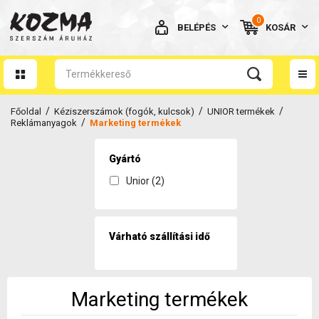
0
BELÉPÉS
KOSÁR
AZ ÖN KOSARA ÜRES
/
/
/
Főoldal
Kéziszerszámok (fogók, kulcsok)
UNIOR termékek
/
Reklámanyagok
Marketing termékek
Gyártó
Unior (2)
BELÉPÉS
Elfelejtett jelszó
NINCS MÉG FIÓKOM
Várható szállítási idő
Marketing termékek