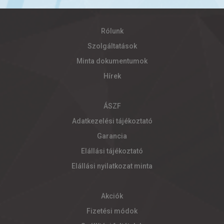
Rólunk
Szolgáltatások
Minta dokumentumok
Hírek
ÁSZF
Adatkezelési tájékoztató
Garancia
Elállási tájékoztató
Elállási nyilatkozat minta
Akciók
Fizetési módok