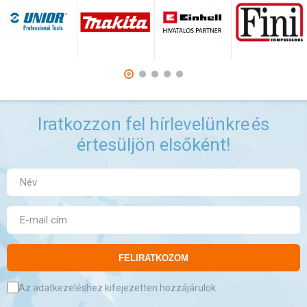
Iratkozzon fel hírlevelünkre
és
értesüljön elsőként!
FELIRATKOZOM
Az adatkezeléshez kifejezetten hozzájárulok