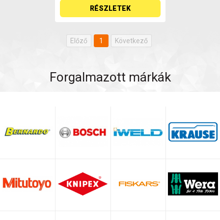
RÉSZLETEK
Előző
1
Következő
Forgalmazott márkák