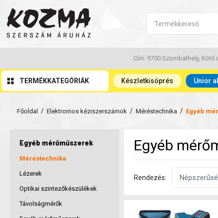
Cím: 9700 Szombathely, Kötő u
TERMÉKKATEGÓRIÁK
Készletkisöprés
Unior a
/
/
/
Főoldal
Elektromos kéziszerszámok
Méréstechnika
Egyéb mé
Egyéb mérő
Egyéb mérőműszerek
Méréstechnika
Lézerek
Rendezés:
Optikai szintezőkészülékek
Távolságmérők