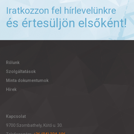
Iratkozzon fel hírlevelünkre
és értesüljön elsőként!
Rólunk
Szolgáltatások
Minta dokumentumok
Hírek
Kapcsolat
9700 Szombathely, Kötő u. 30.