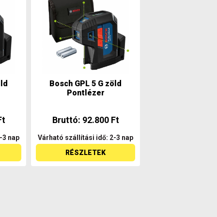
ld
Bosch GPL 5 G zöld
Pontlézer
Ft
Bruttó: 92.800 Ft
2-3 nap
Várható szállítási idő: 2-3 nap
RÉSZLETEK