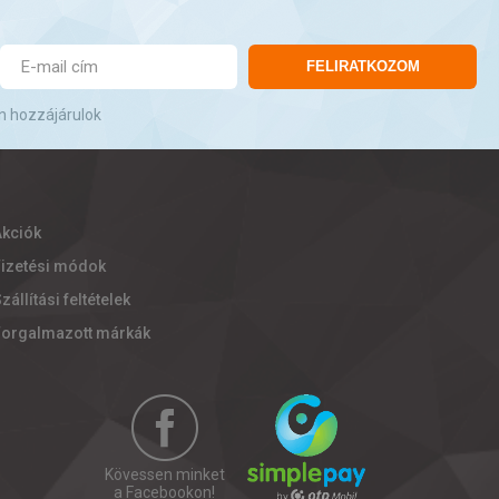
FELIRATKOZOM
n hozzájárulok
Akciók
Fizetési módok
zállítási feltételek
Forgalmazott márkák
Kövessen minket
a Facebookon!