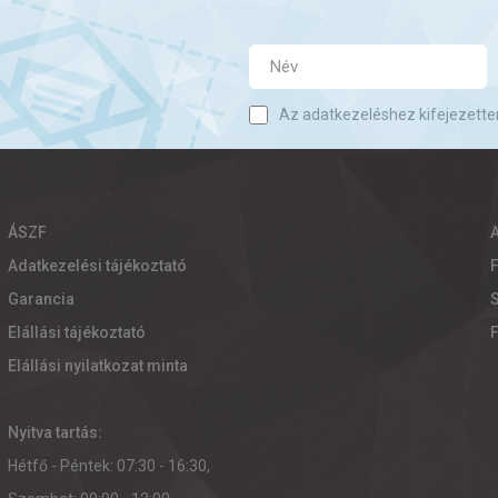
Az adatkezeléshez kifejezette
ÁSZF
Adatkezelési tájékoztató
Garancia
S
Elállási tájékoztató
Elállási nyilatkozat minta
Nyitva tartás:
Hétfő - Péntek: 07:30 - 16:30,