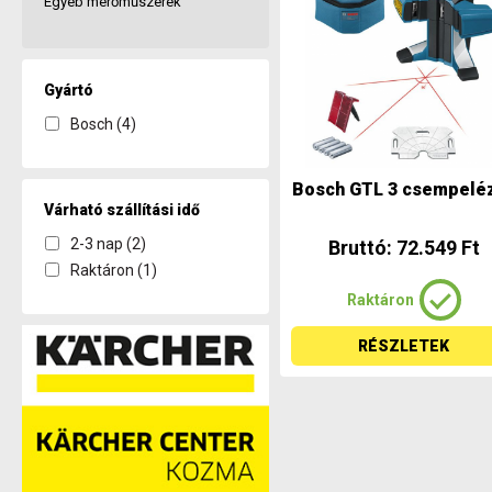
Egyéb mérőműszerek
Gyártó
Bosch (4)
Bosch GTL 3 csempelé
Várható szállítási idő
2-3 nap (2)
Bruttó: 72.549 Ft
Raktáron (1)
Raktáron
RÉSZLETEK