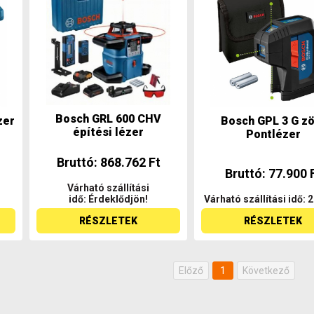
Bosch GRL 600 CHV
zer
Bosch GPL 3 G zö
építési lézer
Pontlézer
Bruttó: 868.762 Ft
Bruttó: 77.900 
Várható szállítási
idő: Érdeklődjön!
Várható szállítási idő: 
RÉSZLETEK
RÉSZLETEK
Előző
1
Következő