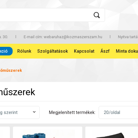
. 30.
l
E-mail cím:
webaruhaz@kozmaszerszam.hu
l
Nyitva tartá
kció
Rólunk
Szolgáltatások
Kapcsolat
Ászf
Minta dok
rőműszerek
műszerek
Megjelenített termékek: