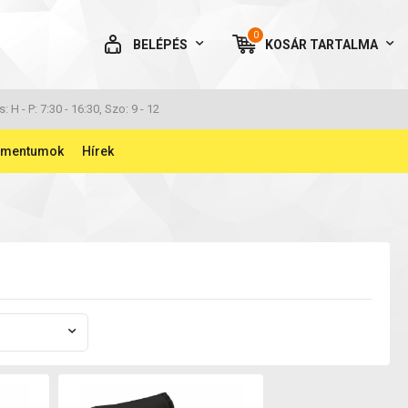
0
BELÉPÉS
KOSÁR
TARTALMA
AZ ÖN KOSARA ÜRES
s: H - P: 7:30 - 16:30, Szo: 9 - 12
umentumok
Hírek
BELÉPÉS
Elfelejtett jelszó
NINCS MÉG FIÓKOM