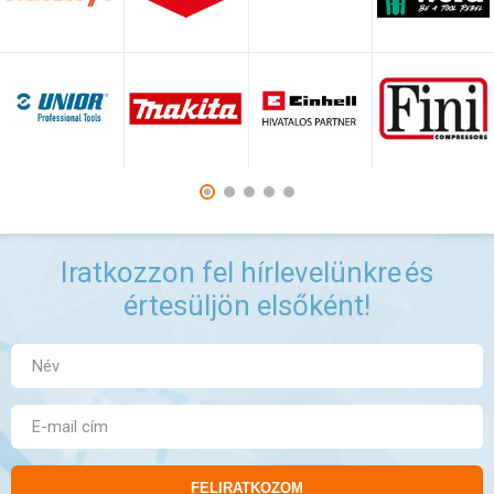
Iratkozzon fel hírlevelünkre
és
értesüljön elsőként!
FELIRATKOZOM