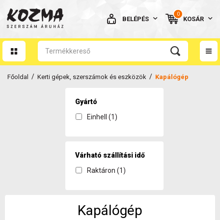
0
BELÉPÉS
KOSÁR
AZ ÖN KOSARA ÜRES
/
/
Főoldal
Kerti gépek, szerszámok és eszközök
Kapálógép
Gyártó
Einhell (1)
BELÉPÉS
Elfelejtett jelszó
Várható szállítási idő
NINCS MÉG FIÓKOM
Raktáron (1)
Kapálógép