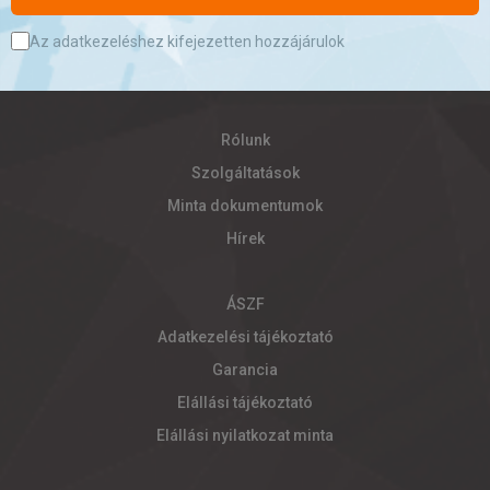
Az adatkezeléshez kifejezetten hozzájárulok
Rólunk
Szolgáltatások
Minta dokumentumok
Hírek
ÁSZF
Adatkezelési tájékoztató
Garancia
Elállási tájékoztató
Elállási nyilatkozat minta