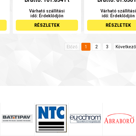
Várható szállítási
Várható szállítási
idő: Érdeklődjön
idő: Érdeklődjön
RÉSZLETEK
RÉSZLETEK
Előző
1
2
3
Következő