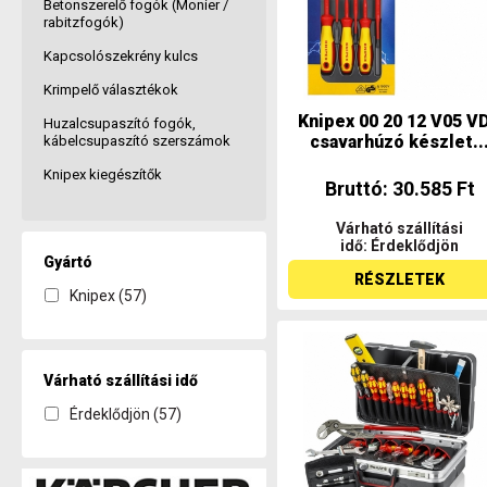
Betonszerelő fogók (Monier /
rabitzfogók)
Kapcsolószekrény kulcs
Krimpelő választékok
Knipex 00 20 12 V05 V
Huzalcsupaszító fogók,
csavarhúzó készlet..
kábelcsupaszító szerszámok
Knipex kiegészítők
Bruttó: 30.585 Ft
Várható szállítási
idő: Érdeklődjön
Gyártó
RÉSZLETEK
Knipex (57)
Várható szállítási idő
Érdeklődjön (57)