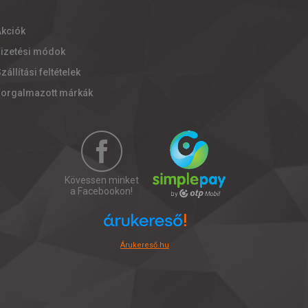
Akciók
Fizetési módok
zállítási feltételek
Forgalmazott márkák
Kövessen minket
a Facebookon!
Árukereső.hu