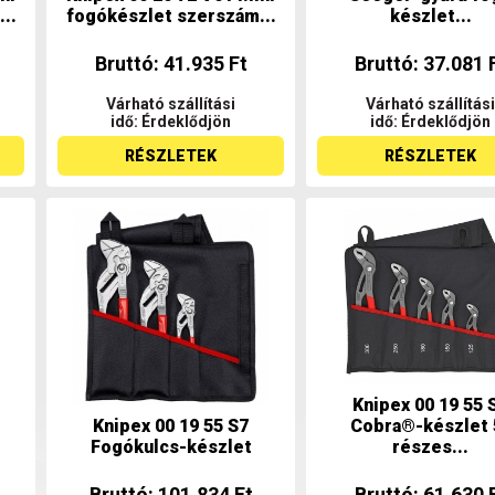
..
fogókészlet szerszám...
készlet...
Bruttó: 41.935 Ft
Bruttó: 37.081 
Várható szállítási
Várható szállítási
idő: Érdeklődjön
idő: Érdeklődjön
RÉSZLETEK
RÉSZLETEK
Knipex 00 19 55 
Knipex 00 19 55 S7
Cobra®-készlet 
Fogókulcs-készlet
részes...
Bruttó: 101.834 Ft
Bruttó: 61.630 