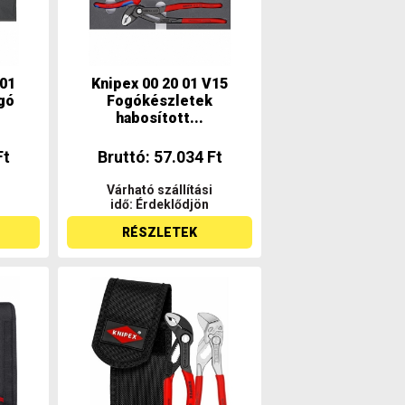
V01
Knipex 00 20 01 V15
gó
Fogókészletek
habosított...
Ft
Bruttó: 57.034 Ft
Várható szállítási
idő: Érdeklődjön
RÉSZLETEK