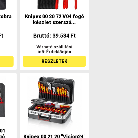
Cobra
Knipex 00 20 72 V04 fogó
készlet szerszá...
Ft
Bruttó: 39.534 Ft
Várható szállítási
idő: Érdeklődjön
RÉSZLETEK
V01
gó
Knipex 00 21 20 "Vision24"