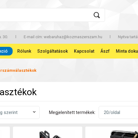
. 30.
l
E-mail cím:
webaruhaz@kozmaszerszam.hu
l
Nyitva tartá
kció
Rólunk
Szolgáltatások
Kapcsolat
Ászf
Minta dok
rszámválasztékok
asztékok
Megjelenített termékek: