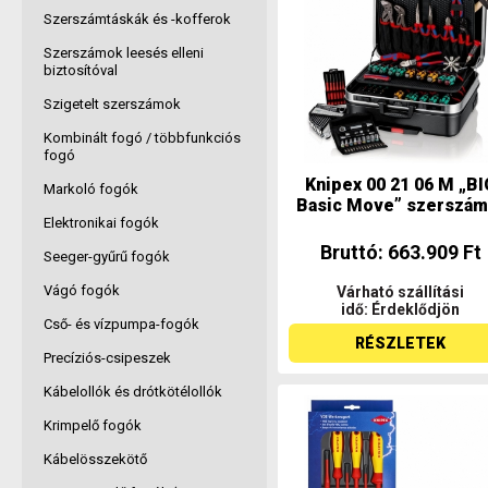
Szerszámtáskák és -kofferok
Szerszámok leesés elleni
biztosítóval
Szigetelt szerszámok
Kombinált fogó / többfunkciós
fogó
Knipex 00 21 06 M „BI
Markoló fogók
Basic Move” szerszám.
Elektronikai fogók
Bruttó: 663.909 Ft
Seeger-gyűrű fogók
Vágó fogók
Várható szállítási
idő: Érdeklődjön
Cső- és vízpumpa-fogók
RÉSZLETEK
Precíziós-csipeszek
Kábelollók és drótkötélollók
Krimpelő fogók
Kábelösszekötő