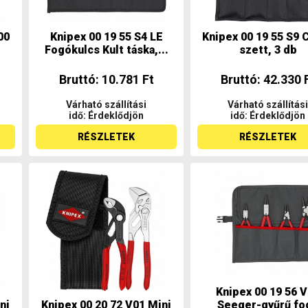
00
Knipex 00 19 55 S4 LE
Knipex 00 19 55 S9 
Fogókulcs Kult táska,...
szett, 3 db
Bruttó: 10.781 Ft
Bruttó: 42.330 
Várható szállítási
Várható szállítási
idő: Érdeklődjön
idő: Érdeklődjön
RÉSZLETEK
RÉSZLETEK
Knipex 00 19 56 
ni
Knipex 00 20 72 V01 Mini
Seeger-gyűrű fo