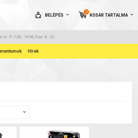
0
BELÉPÉS
KOSÁR
TARTALMA
AZ ÖN KOSARA ÜRES
s: H - P: 7:30 - 16:30, Szo: 9 - 12
umentumok
Hírek
BELÉPÉS
Elfelejtett jelszó
NINCS MÉG FIÓKOM