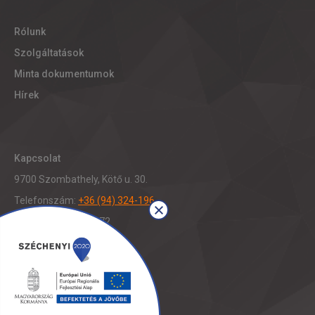
Rólunk
Szolgáltatások
Minta dokumentumok
Hírek
Kapcsolat
9700 Szombathely, Kötő u. 30.
Telefonszám:
+36 (94) 324-196
Fax: +36 (94) 321-472