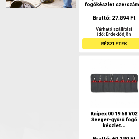
fogókészlet szerszám.
Bruttó: 27.894 Ft
Várható szállítási
idő: Érdeklődjön
RÉSZLETEK
Knipex 00 19 58 V02
Seeger-gyűrű fogó
készlet...
Bruttó: 69.180 Ft