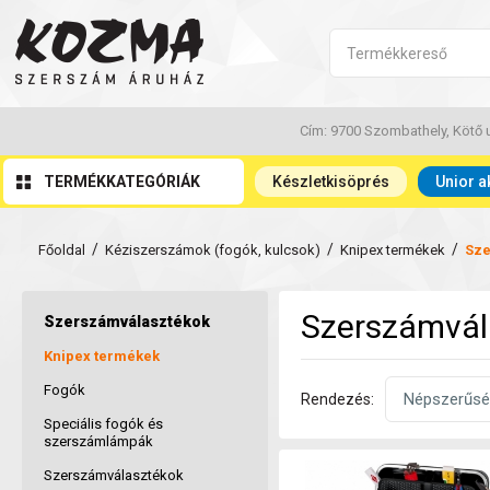
Cím: 9700 Szombathely, Kötő u
TERMÉKKATEGÓRIÁK
Készletkisöprés
Unior a
/
/
/
Főoldal
Kéziszerszámok (fogók, kulcsok)
Knipex termékek
Sze
Szerszámvál
Szerszámválasztékok
Knipex termékek
Fogók
Rendezés:
Speciális fogók és
szerszámlámpák
Szerszámválasztékok