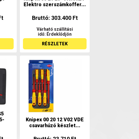
Elektro szerszámkoffer...
Ft
Bruttó: 303.400 Ft
Várható szállítási
idő: Érdeklődjön
RÉSZLETEK
S5
5-
Knipex 00 20 12 V02 VDE
csavarhúzó készlet...
Ft
Bruttó: 23.710 Ft