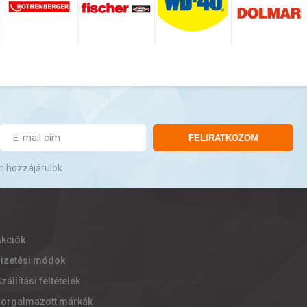
FELIRATKOZOM
n hozzájárulok
Akciók
Fizetési módok
zállítási feltételek
Forgalmazott márkák