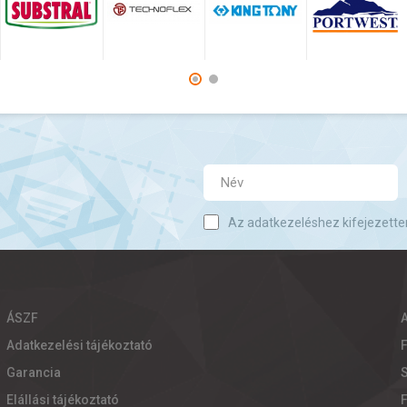
Az adatkezeléshez kifejezette
ÁSZF
Adatkezelési tájékoztató
Garancia
S
Elállási tájékoztató