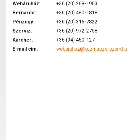
Webáruház:
+36 (20) 268-1903
Bernardo:
+36 (20) 480-1818
Pénzügy:
+36 (20) 316-7822
Szerviz:
+36 (20) 972-2758
Kärcher:
+36 (94) 460-127
E-mail cím:
webaruhaz@kozmaszerszam.hu