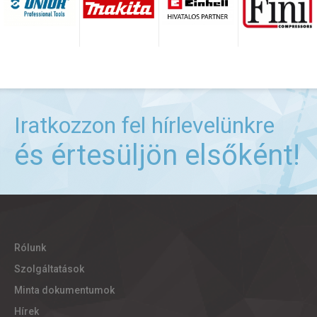
Iratkozzon fel hírlevelünkre
és értesüljön elsőként!
Rólunk
Szolgáltatások
Minta dokumentumok
Hírek