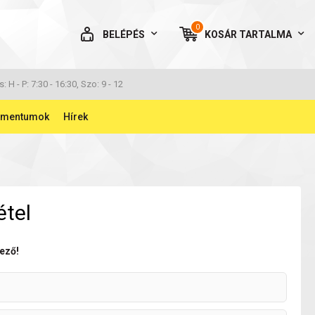
0
BELÉPÉS
KOSÁR
TARTALMA
AZ ÖN KOSARA ÜRES
s: H - P: 7:30 - 16:30, Szo: 9 - 12
umentumok
Hírek
BELÉPÉS
étel
Elfelejtett jelszó
NINCS MÉG FIÓKOM
ező!