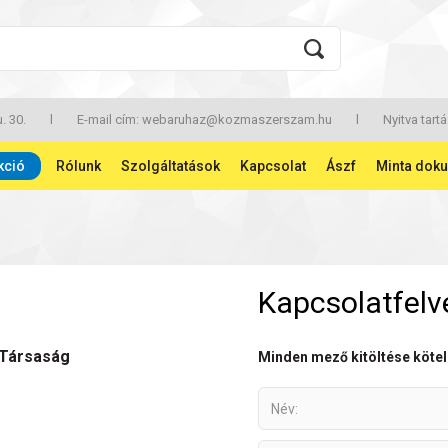
. 30.
l
E-mail cím:
webaruhaz@kozmaszerszam.hu
l
Nyitva tartá
kció
Rólunk
Szolgáltatások
Kapcsolat
Ászf
Minta dok
Kapcsolatfelv
 Társaság
Minden mező kitöltése kötel