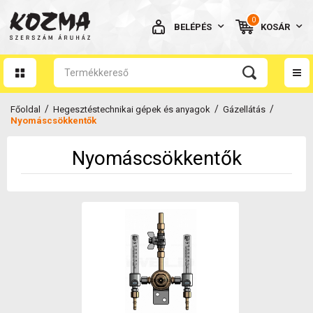
0
BELÉPÉS
KOSÁR
AZ ÖN KOSARA ÜRES
/
/
/
Főoldal
Hegesztéstechnikai gépek és anyagok
Gázellátás
Nyomáscsökkentők
Nyomáscsökkentők
BELÉPÉS
Elfelejtett jelszó
NINCS MÉG FIÓKOM