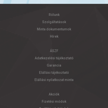
Rólunk
Szolgáltatások
Minta dokumentumok
Hírek
ÁSZF
Adatkezelési tájékoztató
Garancia
Elállási tájékoztató
Elállási nyilatkozat minta
Akciók
Fizetési módok