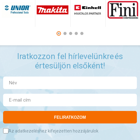
Iratkozzon fel hírlevelünkre
és
értesüljön elsőként!
FELIRATKOZOM
Az adatkezeléshez kifejezetten hozzájárulok