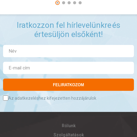
Iratkozzon fel hírlevelünkre
és
értesüljön elsőként!
FELIRATKOZOM
Az adatkezeléshez kifejezetten hozzájárulok
Rólunk
Szolgáltatások