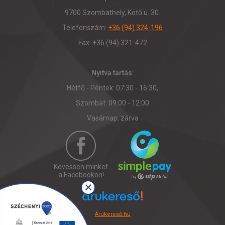
9700 Szombathely, Kötő u. 30.
Telefonszám:
+36 (94) 324-196
Fax: +36 (94) 321-472
Nyitva tartás:
Hétfő - Péntek: 07:30 - 16:30,
Szombat: 09:00 - 12:00
Vasárnap: zárva
Kövessen minket
a Facebookon!
Árukereső.hu