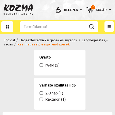
0
BELÉPÉS
KOSÁR
AZ ÖN KOSARA ÜRES
/
/
Főoldal
Hegesztéstechnikai gépek és anyagok
Lánghegesztés, -
/
vágás
Kézi hegesztő-vágó rendszerek
Gyártó
iWeld (2)
BELÉPÉS
Elfelejtett jelszó
NINCS MÉG FIÓKOM
Várható szállítási idő
2-3 nap (1)
Raktáron (1)