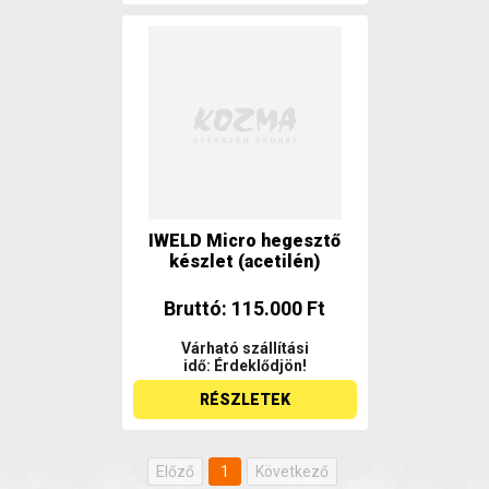
IWELD Micro hegesztő
készlet (acetilén)
Bruttó: 115.000 Ft
Várható szállítási
idő: Érdeklődjön!
RÉSZLETEK
Előző
1
Következő