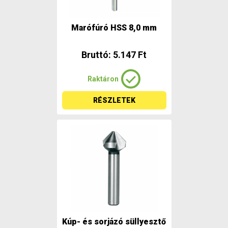
Marófúró HSS 8,0 mm
Bruttó: 5.147 Ft
Raktáron
RÉSZLETEK
Kúp- és sorjázó süllyesztő