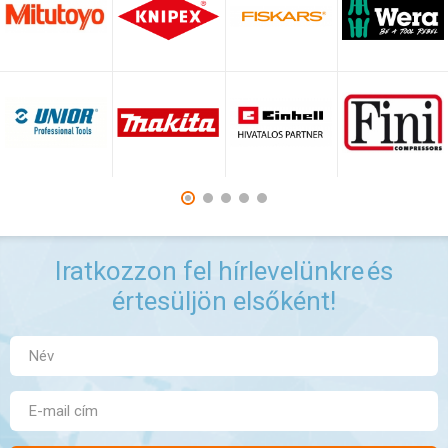
Iratkozzon fel hírlevelünkre
és
értesüljön elsőként!