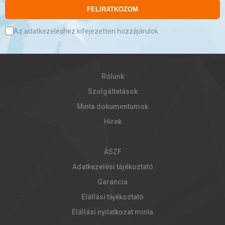
FELIRATKOZOM
Az adatkezeléshez kifejezetten hozzájárulok
Rólunk
Szolgáltatások
Minta dokumentumok
Hírek
ÁSZF
Adatkezelési tájékoztató
Garancia
Elállási tájékoztató
Elállási nyilatkozat minta