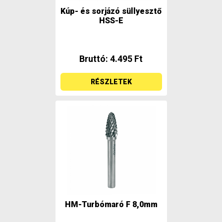
Kúp- és sorjázó süllyesztő
HSS-E
Bruttó: 4.495 Ft
RÉSZLETEK
HM-Turbómaró F 8,0mm