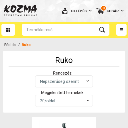
0
BELÉPÉS
KOSÁR
AZ ÖN KOSARA ÜRES
/
Főoldal
Ruko
Ruko
BELÉPÉS
Rendezés:
Elfelejtett jelszó
Megjelenített termékek:
NINCS MÉG FIÓKOM