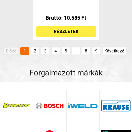
Bruttó: 10.585 Ft
RÉSZLETEK
Előző
1
2
3
4
5
…
8
9
Következő
Forgalmazott márkák