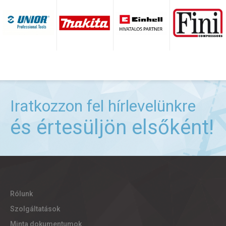
Iratkozzon fel hírlevelünkre
és értesüljön elsőként!
Rólunk
Szolgáltatások
Minta dokumentumok