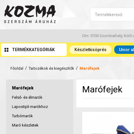
Cím: 9700 Szombathely, Kötő u
TERMÉKKATEGÓRIÁK
Készletkisöprés
Unior a
/
/
Főoldal
Tartozékok és kiegészítők
Marófejek
Marófejek
Marófejek
Felső- és élmarók
Lapostipli marókhoz
Turbómarók
Maró készletek