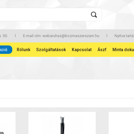
. 30.
l
E-mail cím:
webaruhaz@kozmaszerszam.hu
l
Nyitva tartá
kció
Rólunk
Szolgáltatások
Kapcsolat
Ászf
Minta dok