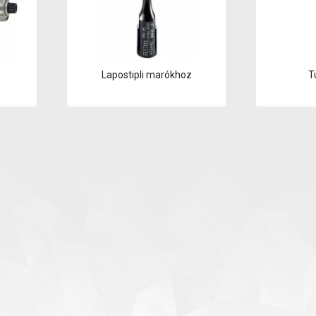
Lapostipli marókhoz
T