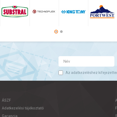
Az adatkezeléshez kifejezette
ÁSZF
Adatkezelési tájékoztató
Garancia
S