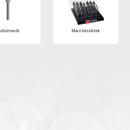
urbómarók
Maró készletek