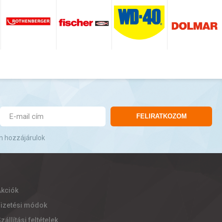
FELIRATKOZOM
n hozzájárulok
Akciók
Fizetési módok
zállítási feltételek