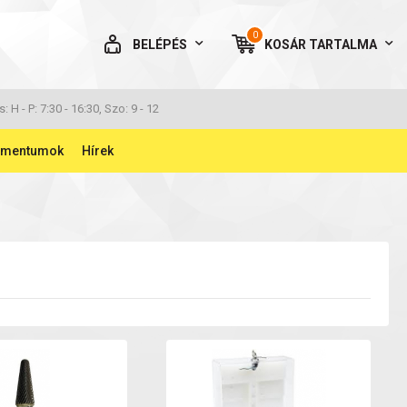
0
BELÉPÉS
KOSÁR
TARTALMA
AZ ÖN KOSARA ÜRES
s: H - P: 7:30 - 16:30, Szo: 9 - 12
umentumok
Hírek
BELÉPÉS
Elfelejtett jelszó
NINCS MÉG FIÓKOM