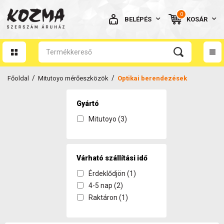
0
BELÉPÉS
KOSÁR
AZ ÖN KOSARA ÜRES
/
/
Főoldal
Mitutoyo mérőeszközök
Optikai berendezések
Gyártó
Mitutoyo (3)
BELÉPÉS
Elfelejtett jelszó
Várható szállítási idő
NINCS MÉG FIÓKOM
Érdeklődjön (1)
4-5 nap (2)
Raktáron (1)