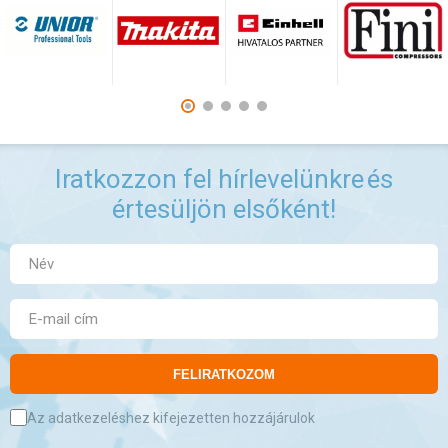
Iratkozzon fel hírlevelünkre
és
értesüljön elsőként!
FELIRATKOZOM
Az adatkezeléshez kifejezetten hozzájárulok