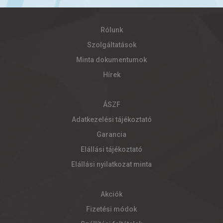
Rólunk
Szolgáltatások
Minta dokumentumok
Hírek
ÁSZF
Adatkezelési tájékoztató
Garancia
Elállási tájékoztató
Elállási nyilatkozat minta
Akciók
Fizetési módok