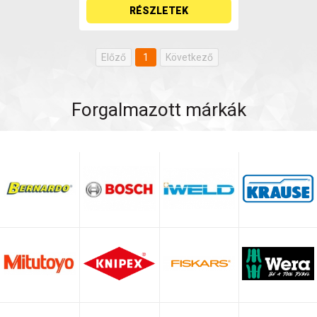
RÉSZLETEK
Előző
1
Következő
Forgalmazott márkák