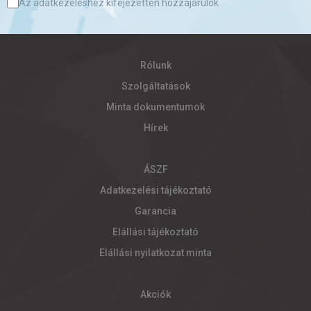
Az adatkezeléshez kifejezetten hozzájárulok
Rólunk
Szolgáltatások
Minta dokumentumok
Hírek
ÁSZF
Adatkezelési tájékoztató
Garancia
Elállási tájékoztató
Elállási nyilatkozat minta
Akciók