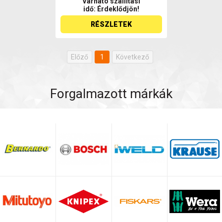
Várható szállítási
idő: Érdeklődjön!
RÉSZLETEK
Előző
1
Következő
Forgalmazott márkák