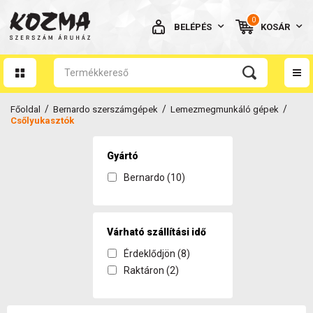
0
BELÉPÉS
KOSÁR
AZ ÖN KOSARA ÜRES
/
/
/
Főoldal
Bernardo szerszámgépek
Lemezmegmunkáló gépek
Csőlyukasztók
Gyártó
Bernardo (10)
BELÉPÉS
Elfelejtett jelszó
NINCS MÉG FIÓKOM
Várható szállítási idő
Érdeklődjön (8)
Raktáron (2)