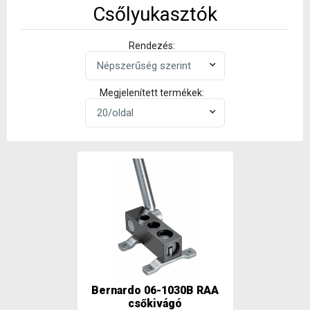
Csőlyukasztók
Rendezés:
Megjelenített termékek:
Bernardo 06-1030B RAA
csőkivágó