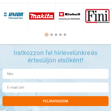
Iratkozzon fel hírlevelünkre
és
értesüljön elsőként!
FELIRATKOZOM