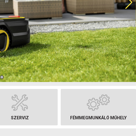
többfunkciós fogó
Markoló fogók
Elektronikai fogók
Seeger-gyűrű fogók
Vágó fogók
Cső- és vízpumpa-fogók
Precíziós-csipeszek
Kábelollók és drótkötélollók
Krimpelő fogók
Kábelösszekötő
Betonszerelő fogók
(Monier / rabitzfogók)
Kapcsolószekrény kulcs
Krimpelő választékok
Huzalcsupaszító fogók,
kábelcsupaszító
szerszámok
Knipex kiegészítők
SZERVIZ
FÉMMEGMUNKÁLÓ MŰHELY