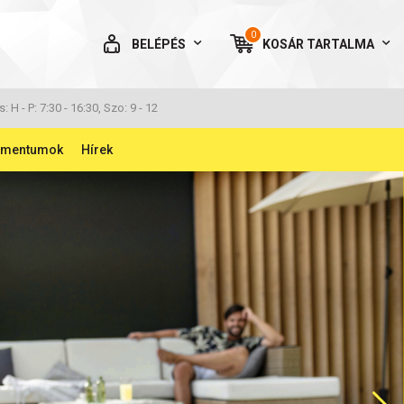
0
BELÉPÉS
KOSÁR
TARTALMA
AZ ÖN KOSARA ÜRES
s: H - P: 7:30 - 16:30, Szo: 9 - 12
umentumok
Hírek
uko termékek
Knipex termékek
Fogók
Speciális fogók és
BELÉPÉS
szerszámlámpák
Elfelejtett jelszó
Szerszámválasztékok
Szerszámtáskák és -
NINCS MÉG FIÓKOM
kofferok
Szerszámok leesés elleni
biztosítóval
Szigetelt szerszámok
Kombinált fogó /