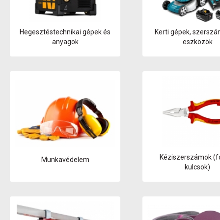
Hegesztéstechnikai gépek és
Kerti gépek, szersz
anyagok
eszközök
Kéziszerszámok (f
Munkavédelem
kulcsok)