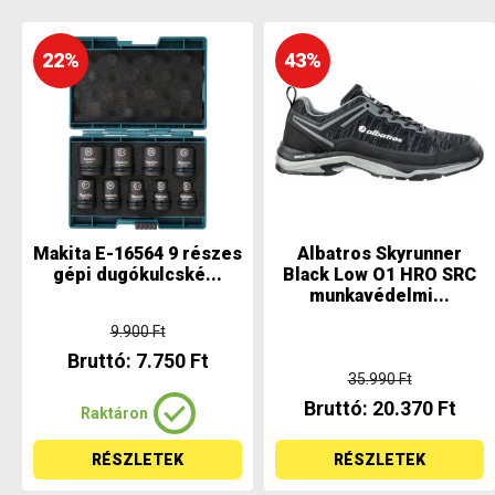
22%
43%
Makita E-16564 9 részes
Albatros Skyrunner
gépi dugókulcské...
Black Low O1 HRO SRC
munkavédelmi...
9.900 Ft
Bruttó: 7.750 Ft
35.990 Ft
Bruttó: 20.370 Ft
Raktáron
RÉSZLETEK
RÉSZLETEK