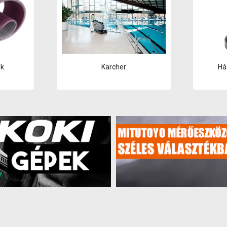
szerszámtárolás
Szerszámtartók és
menetek
Tesztkalibrátorok és
kiegészítők
TIG hegesztés
Ütvefúrók és csavarkulcsok
ok
Kärcher
Ház
Vágás és fűrészelés
Vas- és fémáruk
Világítás
Vízvezeték szerelő
eszközök