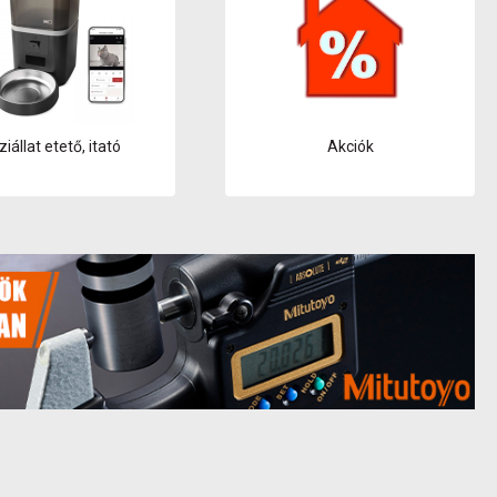
iállat etető, itató
Akciók