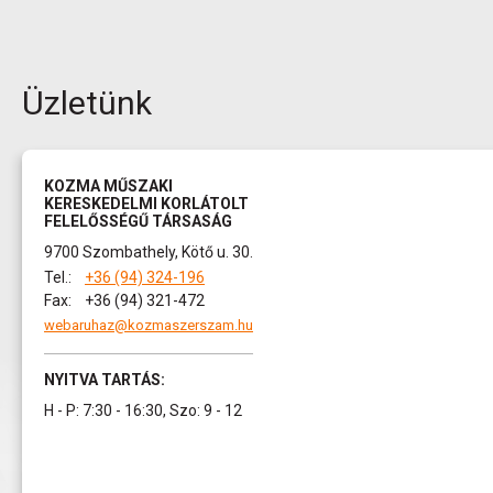
Üzletünk
KOZMA MŰSZAKI
KERESKEDELMI KORLÁTOLT
FELELŐSSÉGŰ TÁRSASÁG
9700 Szombathely, Kötő u. 30.
Tel.:
+36 (94) 324-196
Fax:
+36 (94) 321-472
webaruhaz@kozmaszerszam.hu
NYITVA TARTÁS:
H - P: 7:30 - 16:30, Szo: 9 - 12