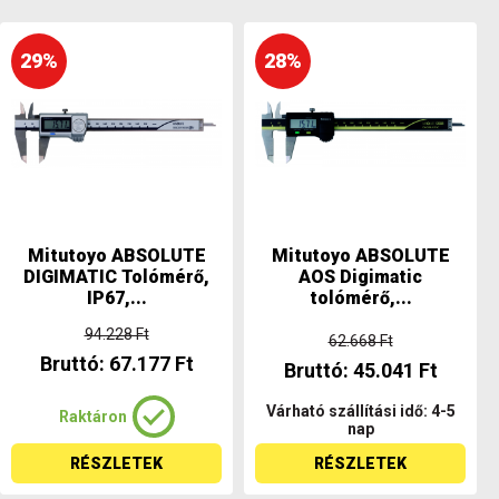
29%
28%
Mitutoyo ABSOLUTE
Mitutoyo ABSOLUTE
DIGIMATIC Tolómérő,
AOS Digimatic
IP67,...
tolómérő,...
94.228 Ft
62.668 Ft
Bruttó: 67.177 Ft
Bruttó: 45.041 Ft
Várható szállítási idő: 4-5
Raktáron
nap
RÉSZLETEK
RÉSZLETEK