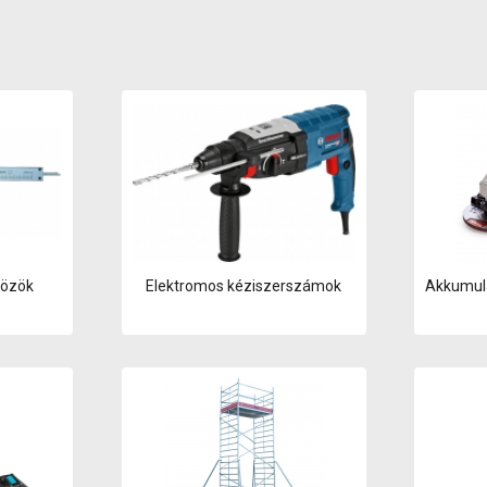
Huzalkomponensek
Kábelkezelés
Kalapácsok és bontás
Kenőanyagfelszerelés
Kertészeti eszközök
Létrák, lépcsők és
hozzáférési felszerelések
Levegő előkészítése és
monitorozása
Lineáris mérési
felszerelések
Mágneses termékek
közök
Elektromos kéziszerszámok
Akkumul
Marás
Mechanical Gauges - Nem
mechanikus
mérőműszerek
Menetesítés
Mérés és jelölés
MIG hegesztés
Munkaasztalok, tároló és
polcrendszer