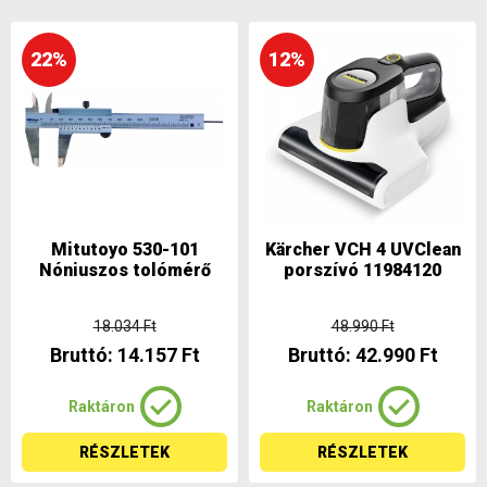
22%
12%
Mitutoyo 530-101
Kärcher VCH 4 UVClean
Nóniuszos tolómérő
porszívó 11984120
18.034 Ft
48.990 Ft
Bruttó: 14.157 Ft
Bruttó: 42.990 Ft
Raktáron
Raktáron
RÉSZLETEK
RÉSZLETEK