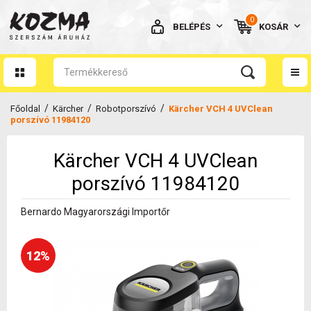
0
BELÉPÉS
KOSÁR
AZ ÖN KOSARA ÜRES
/
/
/
Főoldal
Kärcher
Robotporszívó
Kärcher VCH 4 UVClean
porszívó 11984120
Kärcher VCH 4 UVClean
BELÉPÉS
porszívó 11984120
Elfelejtett jelszó
Bernardo Magyarországi Importőr
NINCS MÉG FIÓKOM
12%