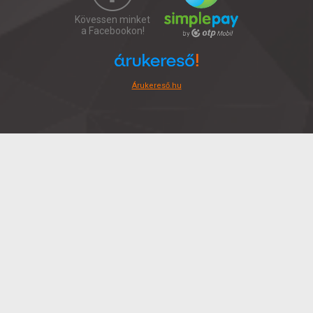
Kövessen minket
a Facebookon!
Árukereső.hu