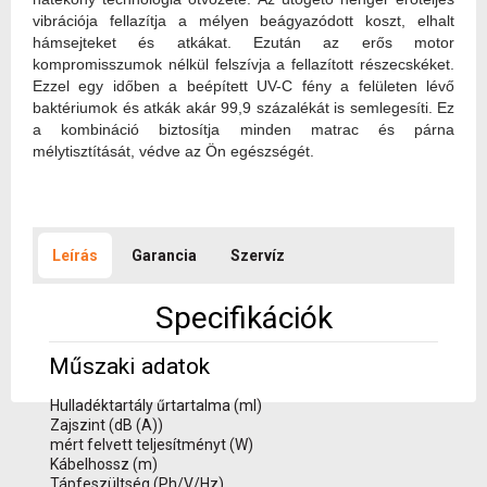
vibrációja fellazítja a mélyen beágyazódott koszt, elhalt
hámsejteket és atkákat. Ezután az erős motor
kompromisszumok nélkül felszívja a fellazított részecskéket.
Ezzel egy időben a beépített UV-C fény a felületen lévő
baktériumok és atkák akár 99,9 százalékát is semlegesíti. Ez
a kombináció biztosítja minden matrac és párna
mélytisztítását, védve az Ön egészségét.
Leírás
Garancia
Szervíz
Specifikációk
Műszaki adatok
Hulladéktartály űrtartalma (ml)
Zajszint (dB (A))
mért felvett teljesítményt (W)
Kábelhossz (m)
Tápfeszültség (Ph/V/Hz)