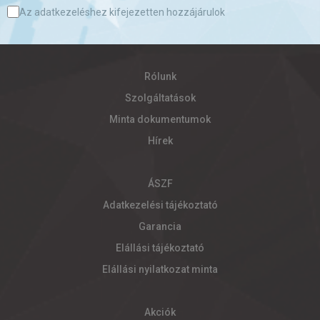
Az adatkezeléshez kifejezetten hozzájárulok
Rólunk
Szolgáltatások
Minta dokumentumok
Hírek
ÁSZF
Adatkezelési tájékoztató
Garancia
Elállási tájékoztató
Elállási nyilatkozat minta
Akciók