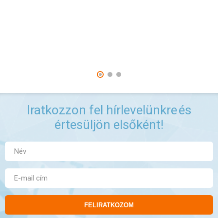
Iratkozzon fel hírlevelünkre
és
értesüljön elsőként!
FELIRATKOZOM