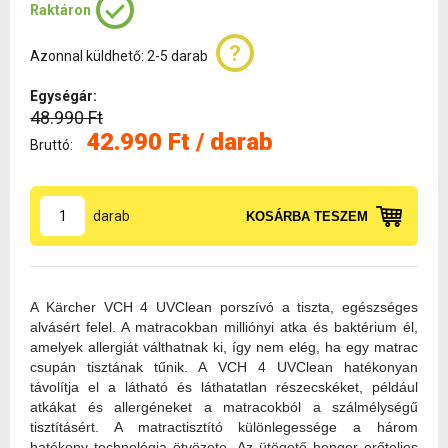
Raktáron
Azonnal küldhető: 2-5 darab
Egységár:
48.990 Ft
42.990 Ft / darab
Bruttó:
darab
KOSÁRBA TESZEM
A Kärcher VCH 4 UVClean porszívó a tiszta, egészséges
alvásért felel. A matracokban milliónyi atka és baktérium él,
amelyek allergiát válthatnak ki, így nem elég, ha egy matrac
csupán tisztának tűnik. A VCH 4 UVClean hatékonyan
távolítja el a látható és láthatatlan részecskéket, például
atkákat és allergéneket a matracokból a szálmélységű
tisztításért. A matractisztító különlegessége a három
hatékony technológia ötvözete. Az ütögető henger erőteljes