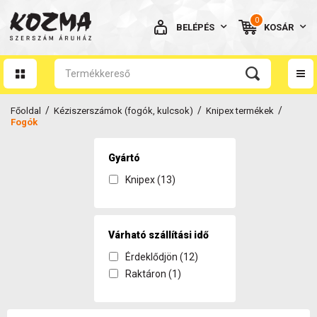
0
BELÉPÉS
KOSÁR
AZ ÖN KOSARA ÜRES
/
/
/
Főoldal
Kéziszerszámok (fogók, kulcsok)
Knipex termékek
Fogók
Gyártó
Knipex (13)
BELÉPÉS
Elfelejtett jelszó
NINCS MÉG FIÓKOM
Várható szállítási idő
Érdeklődjön (12)
Raktáron (1)