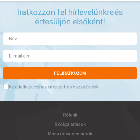
Iratkozzon fel hírlevelünkre
és
értesüljön elsőként!
FELIRATKOZOM
Az adatkezeléshez kifejezetten hozzájárulok
Rólunk
Szolgáltatások
Minta dokumentumok