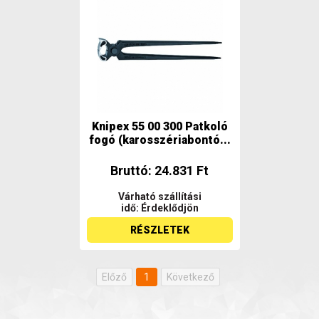
Knipex 55 00 300 Patkoló
fogó (karosszériabontó...
Bruttó: 24.831 Ft
Várható szállítási
idő: Érdeklődjön
RÉSZLETEK
Előző
1
Következő