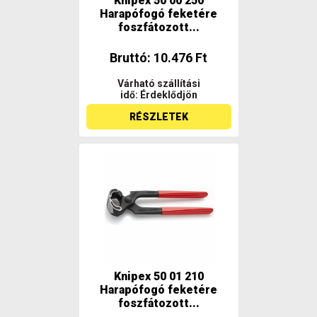
Knipex 50 00 250
Harapófogó feketére
foszfátozott...
Bruttó: 10.476 Ft
Várható szállítási
idő: Érdeklődjön
RÉSZLETEK
Knipex 50 01 210
Harapófogó feketére
foszfátozott...