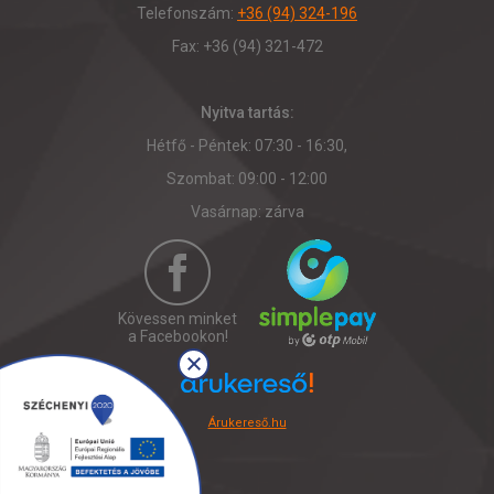
Telefonszám:
+36 (94) 324-196
Fax: +36 (94) 321-472
Nyitva tartás:
Hétfő - Péntek: 07:30 - 16:30,
Szombat: 09:00 - 12:00
Vasárnap: zárva
Kövessen minket
a Facebookon!
Árukereső.hu