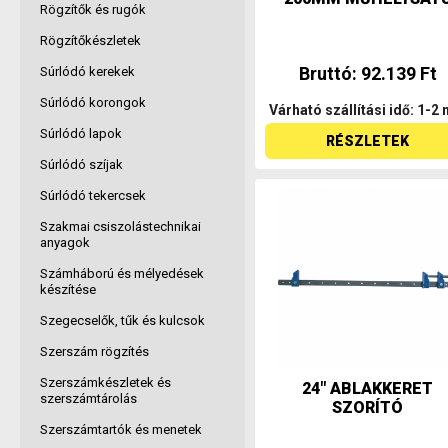
Rögzítők és rugók
Rögzítőkészletek
Bruttó: 92.139 Ft
Súrlódó kerekek
Súrlódó korongok
Várható szállítási idő: 1-2 
Súrlódó lapok
RÉSZLETEK
Súrlódó szíjak
Súrlódó tekercsek
Szakmai csiszolástechnikai
anyagok
Számháború és mélyedések
készítése
Szegecselők, tűk és kulcsok
Szerszám rögzítés
Szerszámkészletek és
24" ABLAKKERET
szerszámtárolás
SZORÍTÓ
Szerszámtartók és menetek