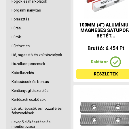
Fogók és markolatok
Forgalmi irányítás
Forrasztás
100MM (4") ALUMÍNI
Fúrás
MÁGNESES SATUPOF
BETÉT...
Fúrók
Fűrészelés
Bruttó: 6.454 Ft
Hő, ragasztó és zsírpisztolyok
Raktáron
Huzalkomponensek
Kábelkezelés
RÉSZLETEK
Kalapácsok és bontás
Kenőanyagfelszerelés
Kertészeti eszközök
Létrák, lépcsők és hozzáférési
felszerelések
Levegő előkészítése és
monitorozása