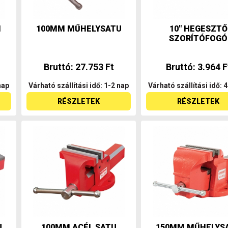
M
100MM MŰHELYSATU
10" HEGESZTŐ
SZORÍTÓFOGÓ
Bruttó: 27.753 Ft
Bruttó: 3.964 F
nap
Várható szállítási idő: 1-2 nap
Várható szállítási idő: 
RÉSZLETEK
RÉSZLETEK
U
100MM ACÉL SATU
150MM MŰHELYS