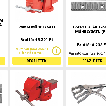
UM
A
125MM MŰHELYSATU
CSEREPOFÁK 12
MŰHELYSATU (P
Bruttó: 48.391 Ft
Bruttó: 8.233 F
Raktáron (már csak 1
elérhető termék)
Várható szállítási idő: 
RÉSZLETEK
RÉSZLETEK