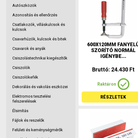
Autószközök
Azonosítás és ellenőrzés
Csatlakozók, villáskulcsok és
kulcsok
Csavarhúzók, kulcsok és bitek
600X120MM FANYEL
Csavarok és anyák
SZORÍTÓ NORMÁL
IGÉNYBE...
Csiszolástechnikai kiegészítők
Csiszolók
Bruttó: 24.430 Ft
Csiszolókefék
Raktáron
Dekorálás és vakolás eszközei
Elektromos tesztelési
RÉSZLETEK
felszerelések
Élsimítás
Fájlok és reszelők
Felületi és keménységmérők