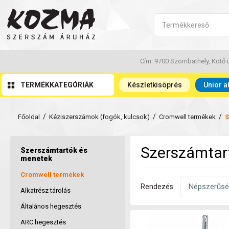
Cím: 9700 Szombathely, Kötő u
TERMÉKKATEGÓRIÁK
Készletkisöprés
Unior a
/
/
/
Főoldal
Kéziszerszámok (fogók, kulcsok)
Cromwell termékek
S
Szerszámtar
Szerszámtartók és
menetek
Cromwell termékek
Rendezés:
Alkatrész tárolás
Általános hegesztés
ARC hegesztés