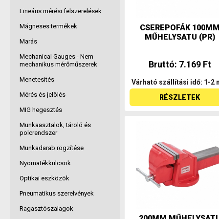
Lineáris mérési felszerelések
Mágneses termékek
CSEREPOFÁK 100M
MŰHELYSATU (PR)
Marás
Mechanical Gauges - Nem
Bruttó: 7.169 Ft
mechanikus mérőműszerek
Menetesítés
Várható szállítási idő: 1-2 
Mérés és jelölés
RÉSZLETEK
MIG hegesztés
Munkaasztalok, tároló és
polcrendszer
Munkadarab rögzítése
Nyomatékkulcsok
Optikai eszközök
Pneumatikus szerelvények
Ragasztószalagok
200MM MŰHELYSAT