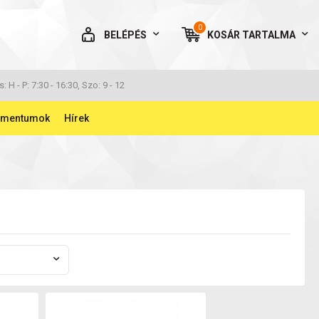
0
BELÉPÉS
KOSÁR
TARTALMA
AZ ÖN KOSARA ÜRES
s: H - P: 7:30 - 16:30, Szo: 9 - 12
umentumok
Hírek
BELÉPÉS
Elfelejtett jelszó
NINCS MÉG FIÓKOM