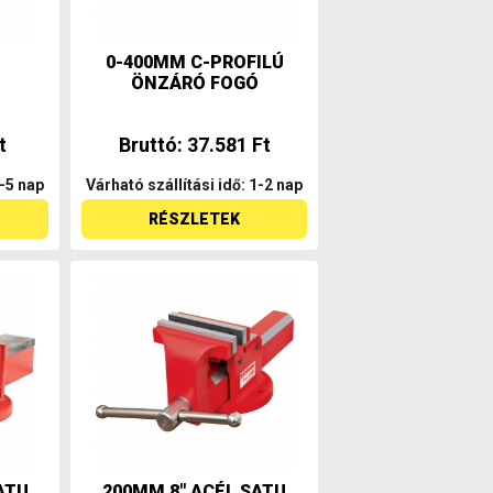
0-400MM C-PROFILÚ
ÖNZÁRÓ FOGÓ
t
Bruttó: 37.581 Ft
4-5 nap
Várható szállítási idő: 1-2 nap
RÉSZLETEK
ATU
200MM 8" ACÉL SATU