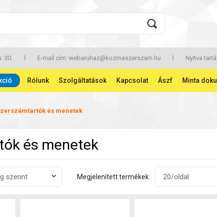
. 30.
l
E-mail cím:
webaruhaz@kozmaszerszam.hu
l
Nyitva tartá
kció
Rólunk
Szolgáltatások
Kapcsolat
Ászf
Minta dok
zerszámtartók és menetek
tók és menetek
Megjelenített termékek: