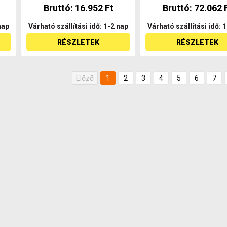
Bruttó: 16.952 Ft
Bruttó: 72.062 
nap
Várható szállítási idő: 1-2 nap
Várható szállítási idő: 
RÉSZLETEK
RÉSZLETEK
Előző
1
2
3
4
5
6
7