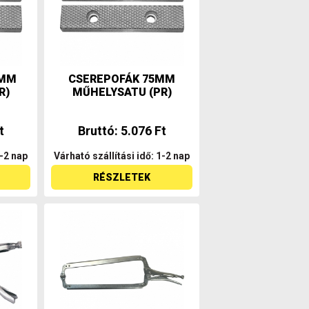
5MM
CSEREPOFÁK 75MM
R)
MŰHELYSATU (PR)
t
Bruttó: 5.076 Ft
1-2 nap
Várható szállítási idő: 1-2 nap
RÉSZLETEK