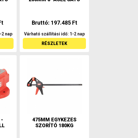
Ft
Bruttó: 197.485 Ft
1-2 nap
Várható szállítási idő: 1-2 nap
RÉSZLETEK
 -
475MM EGYKEZES
LL
SZORÍTÓ 180KG