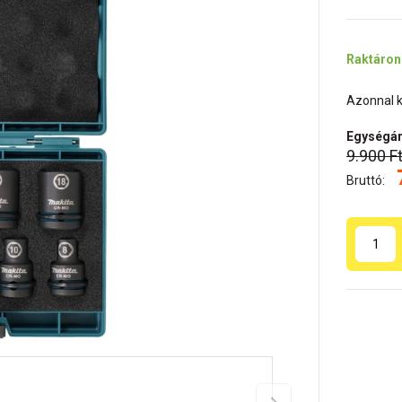
Raktáron
Azonnal k
Egységár
9.900 F
Bruttó: