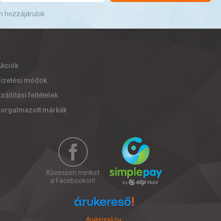
n hozzájárulok
Akciók
Fizetési módok
zállítási feltételek
Forgalmazott márkák
Kövessen minket
a Facebookon!
Árukereső.hu