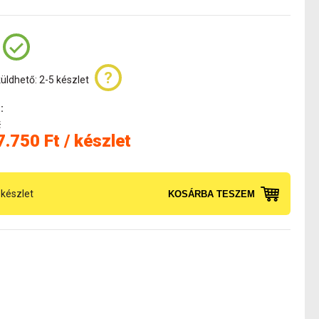
üldhető: 2-5 készlet
:
t
7.750 Ft / készlet
készlet
KOSÁRBA TESZEM