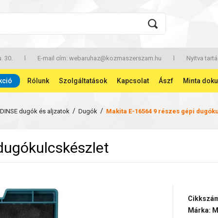
. 30.
l
E-mail cím:
webaruhaz@kozmaszerszam.hu
l
Nyitva tartá
kció
Rólunk
Szolgáltatások
Kapcsolat
Ászf
Minta dok
/
/
DINSE dugók és aljzatok
Dugók
Makita E-16564 9 részes gépi dugók
dugókulcskészlet
Cikkszám
Márka: M