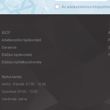
Az adatkezeléshez kifejezette
ÁSZF
Adatkezelési tájékoztató
Garancia
S
Elállási tájékoztató
Elállási nyilatkozat minta
Nyitva tartás:
Hétfő - Péntek: 07:30 - 16:30,
Szombat: 09:00 - 12:00
Vasárnap: zárva