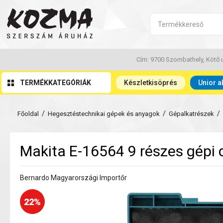
Cím: 9700 Szombathely, Kötő u
TERMÉKKATEGÓRIÁK
Készletkisöprés
Unior a
/
/
/
Főoldal
Hegesztéstechnikai gépek és anyagok
Gépalkatrészek
Makita E-16564 9 részes gépi 
Bernardo Magyarországi Importőr
22%