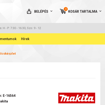
0
BELÉPÉS
KOSÁR
TARTALMA
AZ ÖN KOSARA ÜRES
s: H - P: 7:30 - 16:30, Szo: 9 - 12
umentumok
Hírek
ulcskészlet
BELÉPÉS
Elfelejtett jelszó
NINCS MÉG FIÓKOM
: E-16564
akita