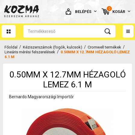
0
BELÉPÉS
KOSÁR
AZ ÖN KOSARA ÜRES
/
/
/
Főoldal
Kéziszerszámok (fogók, kulcsok)
Cromwell termékek
/
Lineáris mérési felszerelések
0.50MM X 12.7MM HÉZAGOLÓ LEMEZ
6.1 M
0.50MM X 12.7MM HÉZAGOLÓ
BELÉPÉS
LEMEZ 6.1 M
Elfelejtett jelszó
Bernardo Magyarországi Importőr
NINCS MÉG FIÓKOM