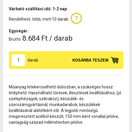
Várható szállítási idő: 1-2 nap
Rendelhető: több, mint 10 darab
Egységár:
8.684 Ft / darab
Bruttó:
darab
KOSÁRBA TESZEM
Műanyag letekercselhető dobozban, a szükséges hossz
letéphető. Használható tűrések, illesztések beállításához, (pl.
szelephézagok, szikraköz), készülék- és
szerszámgyártásnál, munkadarabok, készülékek
beállításánál alátétként stb. A legjobb minőségű
megeresztett acélból készült, 150 mm-ként vonallal jelölve,
vastagság század milliméterben jelölve.