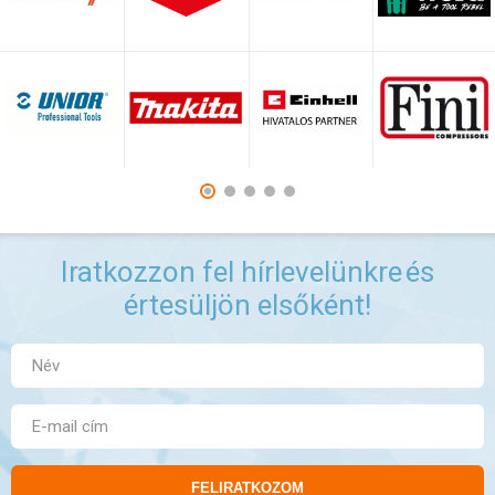
Iratkozzon fel hírlevelünkre
és
értesüljön elsőként!
FELIRATKOZOM