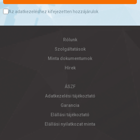
Az adatkezeléshez kifejezetten hozzájárulok
Rólunk
Szolgáltatások
Minta dokumentumok
Hírek
ÁSZF
Adatkezelési tájékoztató
Garancia
Elállási tájékoztató
Elállási nyilatkozat minta