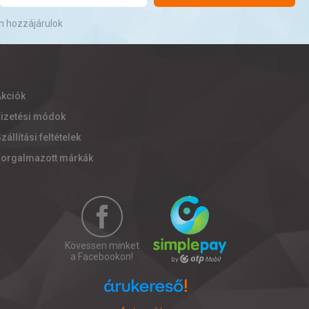
n hozzájárulok
Akciók
Fizetési módok
zállítási feltételek
Forgalmazott márkák
Kövessen minket
a Facebookon!