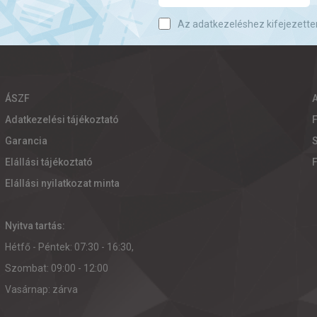
Az adatkezeléshez kifejezette
ÁSZF
Adatkezelési tájékoztató
Garancia
S
Elállási tájékoztató
Elállási nyilatkozat minta
Nyitva tartás:
Hétfő - Péntek: 07:30 - 16:30,
Szombat: 09:00 - 12:00
Vasárnap: zárva