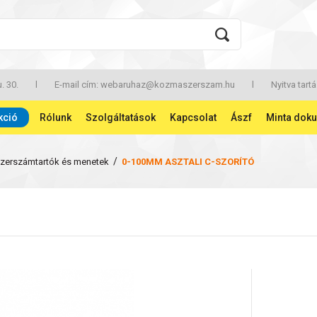
. 30.
l
E-mail cím:
webaruhaz@kozmaszerszam.hu
l
Nyitva tartá
kció
Rólunk
Szolgáltatások
Kapcsolat
Ászf
Minta dok
/
zerszámtartók és menetek
0-100MM ASZTALI C-SZORÍTÓ