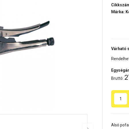
Cikkszá
Márka: K
Várható s
Rendelhet
Egységár
2
Bruttó:
Alsó pofa