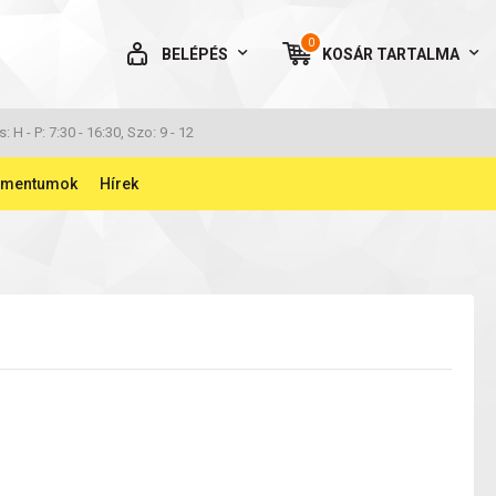
0
BELÉPÉS
KOSÁR
TARTALMA
AZ ÖN KOSARA ÜRES
s: H - P: 7:30 - 16:30, Szo: 9 - 12
umentumok
Hírek
BELÉPÉS
Elfelejtett jelszó
NINCS MÉG FIÓKOM