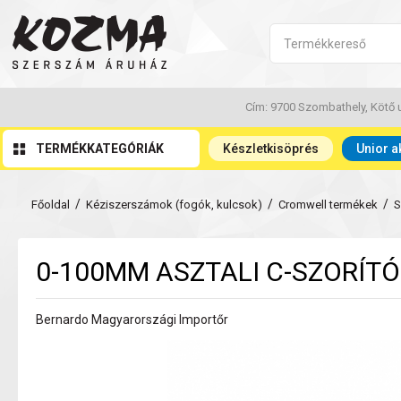
Cím: 9700 Szombathely, Kötő u
TERMÉKKATEGÓRIÁK
Készletkisöprés
Unior a
/
/
/
Főoldal
Kéziszerszámok (fogók, kulcsok)
Cromwell termékek
S
0-100MM ASZTALI C-SZORÍTÓ
Bernardo Magyarországi Importőr