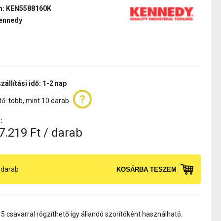
m: KEN5588160K
ennedy
zállítási idő: 1-2 nap
ő: több, mint 10 darab
:
7.219 Ft / darab
darab
KOSÁRBA TESZEM
 5 csavarral rögzíthető így állandó szorítóként használható.