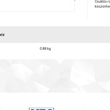
Csuklós r
köszönhe
víz
0.88 kg