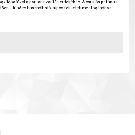
ögzítőpofával a pontos szorítás érdekében. A csuklós pofának
tően kitűnően használható kúpos felületek megfogásához.