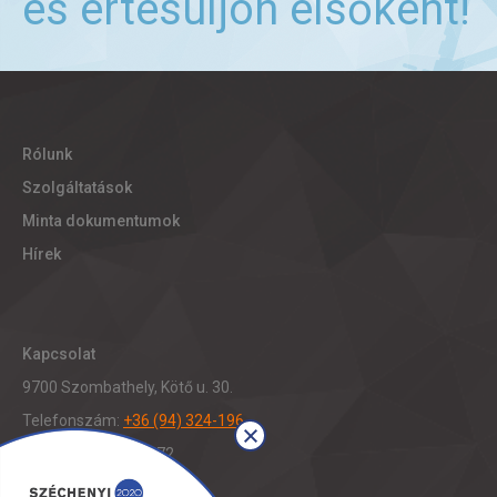
és értesüljön elsőként!
Rólunk
Szolgáltatások
Minta dokumentumok
Hírek
Kapcsolat
9700 Szombathely, Kötő u. 30.
Telefonszám:
+36 (94) 324-196
Fax: +36 (94) 321-472