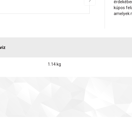
érdekében
kúpos fel
amelyek 
víz
1.14 kg