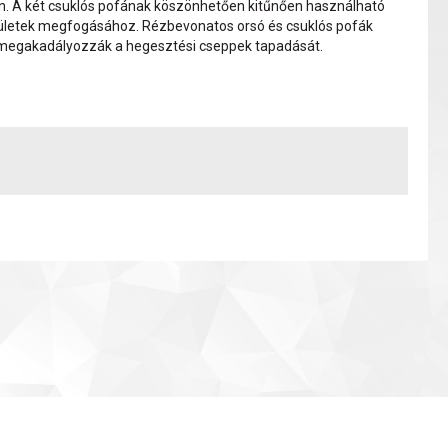
. A két csuklós pofának köszönhetően kitűnően használható
ületek megfogásához. Rézbevonatos orsó és csuklós pofák
megakadályozzák a hegesztési cseppek tapadását.