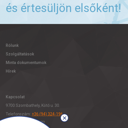
és értesüljön elsőként!
Rólunk
Szolgáltatások
Minta dokumentumok
Hírek
Kapcsolat
9700 Szombathely, Kötő u. 30.
Telefonszám:
+36 (94) 324-196
Fax: +36 (94) 321-472