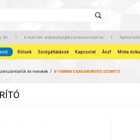
. 30.
l
E-mail cím:
webaruhaz@kozmaszerszam.hu
l
Nyitva tartá
kció
Rólunk
Szolgáltatások
Kapcsolat
Ászf
Minta dok
/
zerszámtartók és menetek
0-100MM CSAVARORSÓS SZORÍTÓ
RÍTÓ