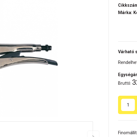
Cikkszá
Márka: K
Várható s
Rendelhet
Egységár
3
Bruttó:
Finomállí