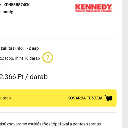
m: KEN5588740K
ennedy
zállítási idő: 1-2 nap
ő: több, mint 10 darab
:
2.366 Ft / darab
darab
KOSÁRBA TESZEM
tású csavarorsó csuklós rögzítőpofával a pontos szorítás