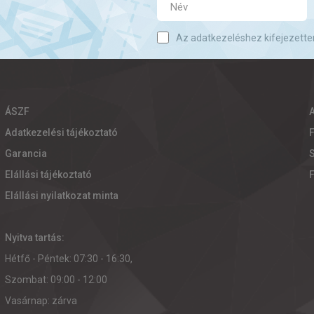
Az adatkezeléshez kifejezette
ÁSZF
Adatkezelési tájékoztató
Garancia
S
Elállási tájékoztató
Elállási nyilatkozat minta
Nyitva tartás:
Hétfő - Péntek: 07:30 - 16:30,
Szombat: 09:00 - 12:00
Vasárnap: zárva