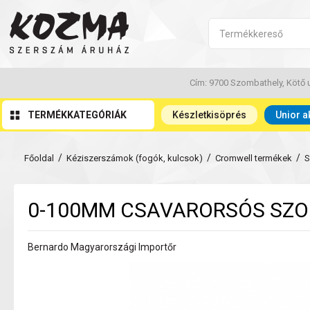
Cím: 9700 Szombathely, Kötő u
TERMÉKKATEGÓRIÁK
Készletkisöprés
Unior a
/
/
/
Főoldal
Kéziszerszámok (fogók, kulcsok)
Cromwell termékek
S
0-100MM CSAVARORSÓS SZO
Bernardo Magyarországi Importőr