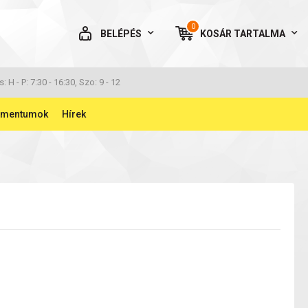
0
BELÉPÉS
KOSÁR
TARTALMA
AZ ÖN KOSARA ÜRES
s: H - P: 7:30 - 16:30, Szo: 9 - 12
umentumok
Hírek
BELÉPÉS
Elfelejtett jelszó
NINCS MÉG FIÓKOM