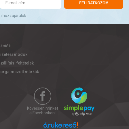
FELIRATKOZOM
n hozzájárulok
Akciók
Fizetési módok
zállítási feltételek
Forgalmazott márkák
Kövessen minket
a Facebookon!