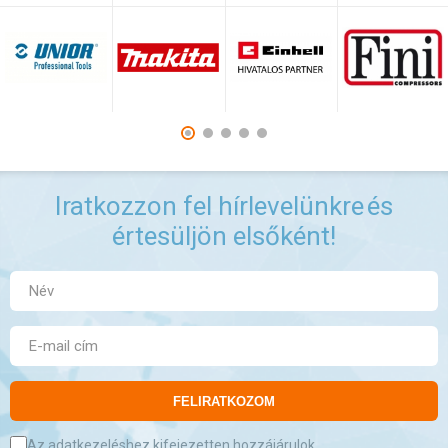
Iratkozzon fel hírlevelünkre
és
értesüljön elsőként!
FELIRATKOZOM
Az adatkezeléshez kifejezetten hozzájárulok