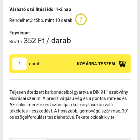
Várható szállítási idő: 1-2 nap
Rendelhető: több, mint 10 darab
Egységár:
352 Ft / darab
Bruttó:
darab
KOSÁRBA TESZEM
Teljesen átedzett karbonacélból gyártva a DIN 911 szabvány
előírásai szerint. A precíz vágású vég és a pontos mm-es és
AF-colos méretezés biztosítja a kulcsnyílásokba való
tökéletes illeszkedést. A hosszabb, gömbvégű szár max. 30°-
os szögelfordulást tesz lehetővé. Fekete oxidált kivitel.