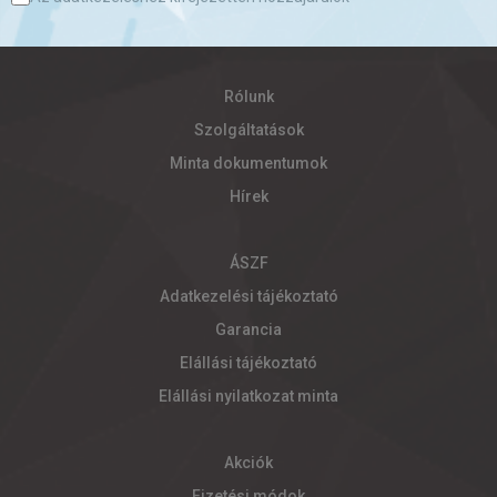
Rólunk
Szolgáltatások
Minta dokumentumok
Hírek
ÁSZF
Adatkezelési tájékoztató
Garancia
Elállási tájékoztató
Elállási nyilatkozat minta
Akciók
Fizetési módok