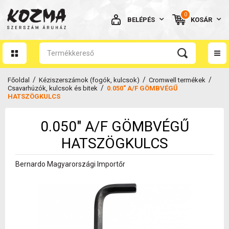
0
BELÉPÉS
KOSÁR
AZ ÖN KOSARA ÜRES
/
/
/
Főoldal
Kéziszerszámok (fogók, kulcsok)
Cromwell termékek
/
Csavarhúzók, kulcsok és bitek
0.050" A/F GÖMBVÉGŰ
HATSZÖGKULCS
0.050" A/F GÖMBVÉGŰ
BELÉPÉS
HATSZÖGKULCS
Elfelejtett jelszó
Bernardo Magyarországi Importőr
NINCS MÉG FIÓKOM