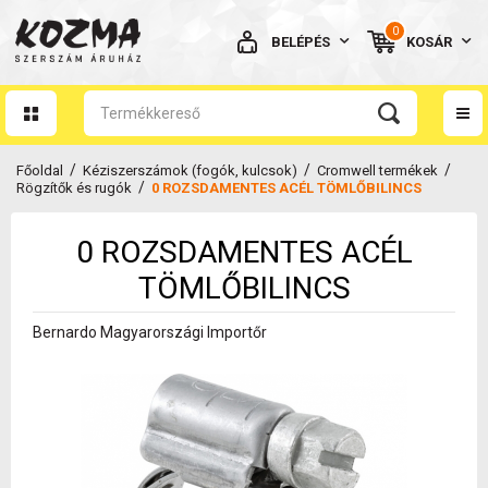
0
BELÉPÉS
KOSÁR
AZ ÖN KOSARA ÜRES
/
/
/
Főoldal
Kéziszerszámok (fogók, kulcsok)
Cromwell termékek
/
Rögzítők és rugók
0 ROZSDAMENTES ACÉL TÖMLŐBILINCS
0 ROZSDAMENTES ACÉL
BELÉPÉS
TÖMLŐBILINCS
Elfelejtett jelszó
Bernardo Magyarországi Importőr
NINCS MÉG FIÓKOM