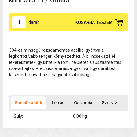
Bruttó:
darab
KOSÁRBA TESZEM
304-es min'ségű rozsdamentes acélból gyártva a
legkorrozívabb tengeri környezethez. A bilincsek szélei
lekerekítettek így kimélik a töml' felületét. Csúszásmentes
csavarhajtás. Precíziós eljárással gyártva. Egy darabból
készített csavarház a nagyobb szilárdságért.
Specifikációk
Leírás
Garancia
Szervíz
Súly:
0.00 kg