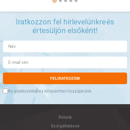
Iratkozzon fel hírlevelünkre
és
értesüljön elsőként!
FELIRATKOZOM
Az adatkezeléshez kifejezetten hozzájárulok
Rólunk
Szolgáltatások