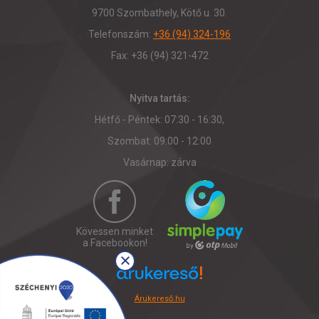
9700 Szombathely, Kötő u. 30.
Telefonszám:
+36 (94) 324-196
Fax: +36 (94) 321-472
Nyitva tartás:
Hétfő - Péntek: 07:30 - 16:30,
Szombat: 09:00 - 12:00
Vasárnap: zárva
Kövessen minket
a Facebookon!
Árukereső.hu