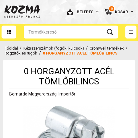
0
BELÉPÉS
KOSÁR
AZ ÖN KOSARA ÜRES
/
/
/
Főoldal
Kéziszerszámok (fogók, kulcsok)
Cromwell termékek
/
Rögzítők és rugók
0 HORGANYZOTT ACÉL TÖMLŐBILINCS
0 HORGANYZOTT ACÉL
BELÉPÉS
TÖMLŐBILINCS
Elfelejtett jelszó
Bernardo Magyarországi Importőr
NINCS MÉG FIÓKOM