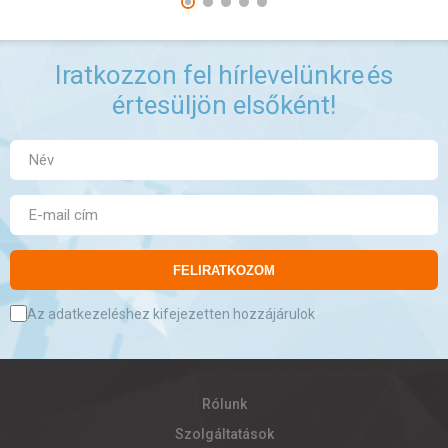
Iratkozzon fel hírlevelünkre
és
értesüljön elsőként!
FELIRATKOZOM
Az adatkezeléshez kifejezetten hozzájárulok
Rólunk
Szolgáltatások