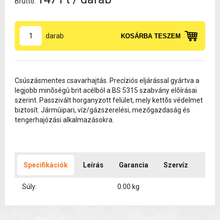
Bruttó:
darab
KOSÁRBA TESZEM
Csúszásmentes csavarhajtás. Precíziós eljárással gyártva a
legjobb minõségû brit acélból a BS 5315 szabvány elõírásai
szerint. Passzivált horganyzott felület, mely kettõs védelmet
biztosít. Jármûipari, víz/gázszerelési, mezőgazdaság és
tengerhajózási alkalmazásokra.
Specifikációk
Leírás
Garancia
Szervíz
Súly:
0.00 kg