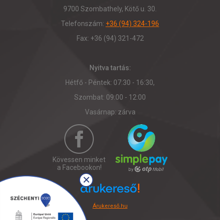
9700 Szombathely, Kötő u. 30.
Telefonszám:
+36 (94) 324-196
Fax: +36 (94) 321-472
Nyitva tartás:
Hétfő - Péntek: 07:30 - 16:30,
Szombat: 09:00 - 12:00
Vasárnap: zárva
Kövessen minket
a Facebookon!
Árukereső.hu