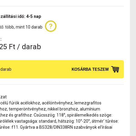
zállítási idő: 4-5 nap
ő: több, mint 10 darab
:
25 Ft / darab
darab
KOSÁRBA TESZEM
ozat
 célú fúrók acélokhoz, acélöntvényhez, lemezgrafitos
hoz, temperöntvényhez, nikkel bronzhoz, alumínium
hez és grafithoz. Csúcsszög: 118°, spirálemelkedés szöge:
úrólélek vastagsága: standard, hátszög: 10°-20°, átmér' tűrése:
tűrése: f11. Gyártva a BS328/DIN338RN szabványok el'írásai