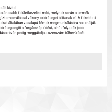
dált kivitel
ltalánosabb felületkezelési mód, melynek során a termék
g'ztemperálással vékony oxidréteget állítanak el'. A feketített
okat általában vasalapú fémek megmunkálására használják,
xidréteg segíti a forgácsképz'dést, a hűt'folyadék jobb
sa révén pedig meggátolja a szerszám túlhevülését.