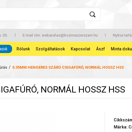
. 30.
l
E-mail cím:
webaruhaz@kozmaszerszam.hu
l
Nyitva tartá
kció
Rólunk
Szolgáltatások
Kapcsolat
Ászf
Minta dok
/
úrás
0.35MM HENGERES SZÁRÚ CSIGAFÚRÓ, NORMÁL HOSSZ HSS
IGAFÚRÓ, NORMÁL HOSSZ HSS
Cikkszá
Márka: C