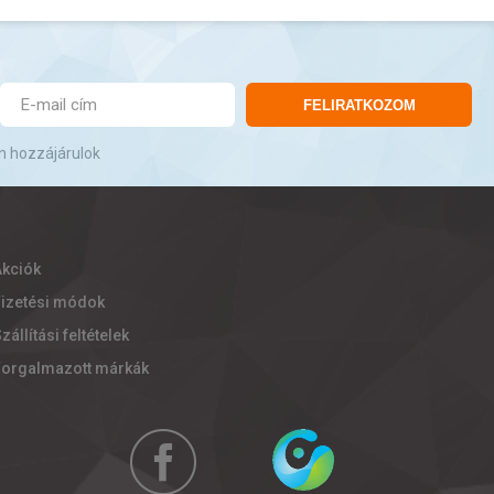
FELIRATKOZOM
n hozzájárulok
Akciók
Fizetési módok
zállítási feltételek
Forgalmazott márkák