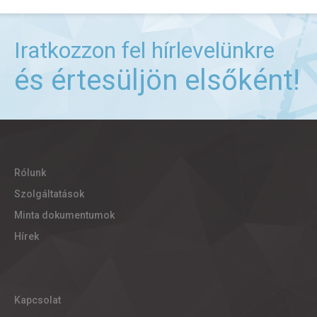
Iratkozzon fel hírlevelünkre
és értesüljön elsőként!
Rólunk
Szolgáltatások
Minta dokumentumok
Hírek
Kapcsolat