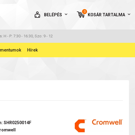
0
BELÉPÉS
KOSÁR
TARTALMA
AZ ÖN KOSARA ÜRES
s: H - P: 7:30 - 16:30, Szo: 9 - 12
umentumok
Hírek
BELÉPÉS
Elfelejtett jelszó
NINCS MÉG FIÓKOM
m: SHR0250014F
romwell