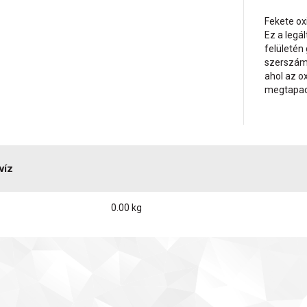
Fekete oxi
Ez a legá
felületén 
szerszám
ahol az o
megtapadá
víz
0.00 kg