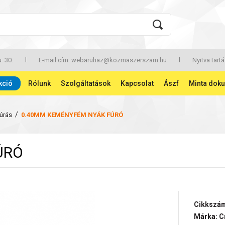
. 30.
l
E-mail cím:
webaruhaz@kozmaszerszam.hu
l
Nyitva tartá
kció
Rólunk
Szolgáltatások
Kapcsolat
Ászf
Minta dok
/
úrás
0.40MM KEMÉNYFÉM NYÁK FÚRÓ
ÚRÓ
Cikkszá
Márka: C