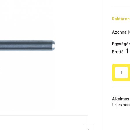
Raktáron
Azonnal k
Egységár
1
Bruttó:
Alkalmas 
teljes ho