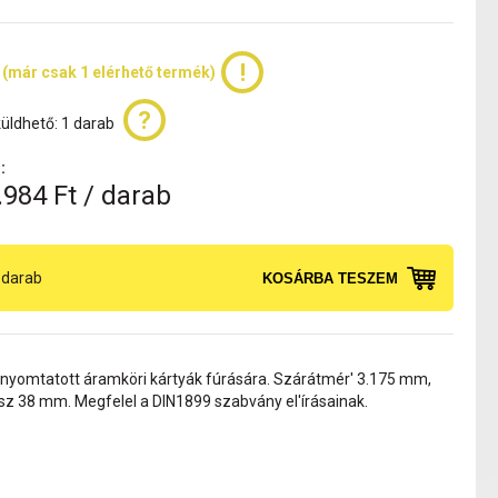
 (már csak 1 elérhető termék)
üldhető: 1 darab
:
.984 Ft / darab
darab
KOSÁRBA TESZEM
nyomtatott áramköri kártyák fúrására. Szárátmér' 3.175 mm,
ssz 38 mm. Megfelel a DIN1899 szabvány el'írásainak.