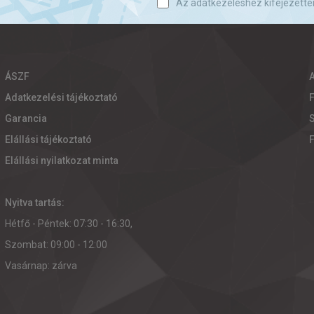
Az adatkezeléshez kifejezette
ÁSZF
Adatkezelési tájékoztató
Garancia
S
Elállási tájékoztató
Elállási nyilatkozat minta
Nyitva tartás:
Hétfő - Péntek: 07:30 - 16:30,
Szombat: 09:00 - 12:00
Vasárnap: zárva