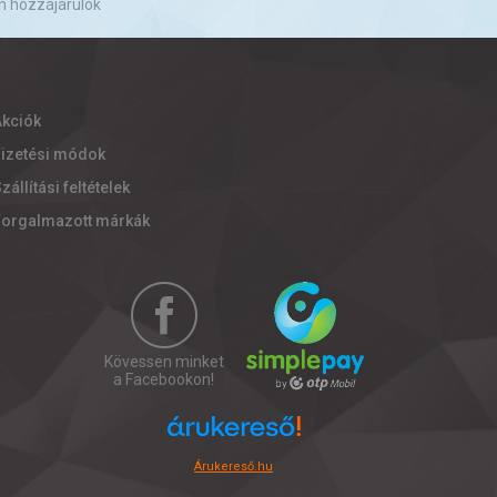
n hozzájárulok
Akciók
Fizetési módok
zállítási feltételek
Forgalmazott márkák
Kövessen minket
a Facebookon!
Árukereső.hu