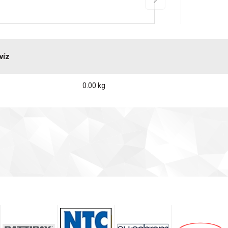
víz
0.00 kg