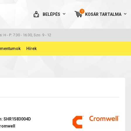
0
BELÉPÉS
KOSÁR
TARTALMA
AZ ÖN KOSARA ÜRES
s: H - P: 7:30 - 16:30, Szo: 9 - 12
umentumok
Hírek
BELÉPÉS
Elfelejtett jelszó
NINCS MÉG FIÓKOM
m: SHR1583004D
romwell