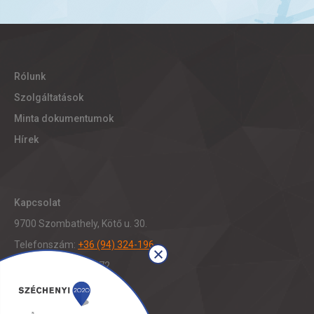
Rólunk
Szolgáltatások
Minta dokumentumok
Hírek
Kapcsolat
9700 Szombathely, Kötő u. 30.
Telefonszám:
+36 (94) 324-196
Fax: +36 (94) 321-472