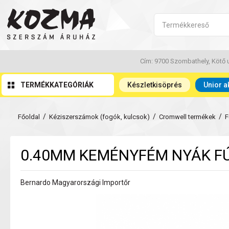
Cím: 9700 Szombathely, Kötő u
TERMÉKKATEGÓRIÁK
Készletkisöprés
Unior a
/
/
/
Főoldal
Kéziszerszámok (fogók, kulcsok)
Cromwell termékek
F
0.40MM KEMÉNYFÉM NYÁK F
Bernardo Magyarországi Importőr