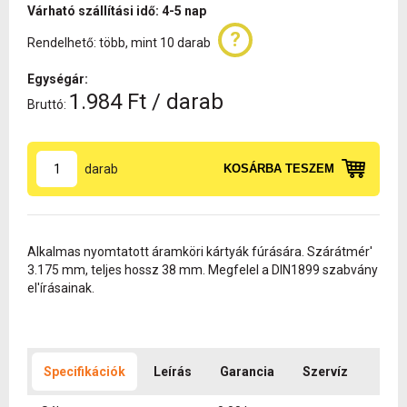
Várható szállítási idő: 4-5 nap
Rendelhető: több, mint 10 darab
Egységár:
1.984 Ft / darab
Bruttó:
darab
KOSÁRBA TESZEM
Alkalmas nyomtatott áramköri kártyák fúrására. Szárátmér'
3.175 mm, teljes hossz 38 mm. Megfelel a DIN1899 szabvány
el'írásainak.
Specifikációk
Leírás
Garancia
Szervíz