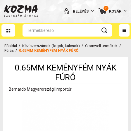
0
BELÉPÉS
KOSÁR
AZ ÖN KOSARA ÜRES
/
/
/
Főoldal
Kéziszerszámok (fogók, kulcsok)
Cromwell termékek
/
Fúrás
0.65MM KEMÉNYFÉM NYÁK FÚRÓ
0.65MM KEMÉNYFÉM NYÁK
BELÉPÉS
FÚRÓ
Elfelejtett jelszó
Bernardo Magyarországi Importőr
NINCS MÉG FIÓKOM