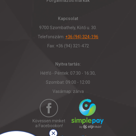
Forgalmazott márkák
Kapcsolat
9700 Szombathely, Kötő u. 30.
Telefonszám:
+36 (94) 324-196
Fax: +36 (94) 321-472
Nyitva tartás:
Hétfő - Péntek: 07:30 - 16:30,
Szombat: 09:00 - 12:00
Vasárnap: zárva
Kövessen minket
a Facebookon!