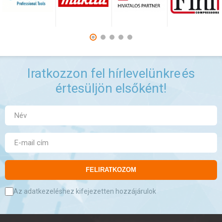
Iratkozzon fel hírlevelünkre
és
értesüljön elsőként!
FELIRATKOZOM
Az adatkezeléshez kifejezetten hozzájárulok