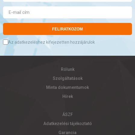
FELIRATKOZOM
Az adatkezeléshez kifejezetten hozzájárulok
Rólunk
Szolgáltatások
Minta dokumentumok
Hírek
ÁSZF
Adatkezelési tájékoztató
Garancia