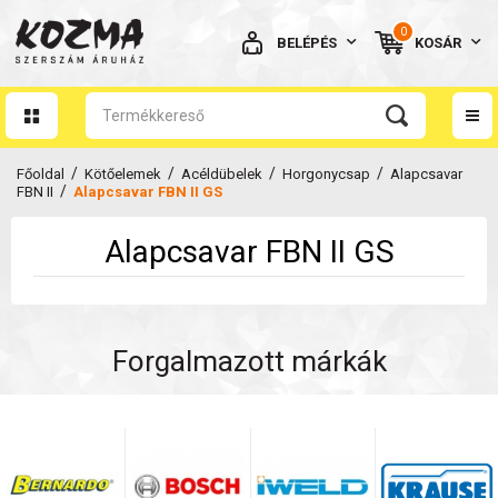
0
BELÉPÉS
KOSÁR
AZ ÖN KOSARA ÜRES
/
/
/
/
Főoldal
Kötőelemek
Acéldübelek
Horgonycsap
Alapcsavar
/
FBN II
Alapcsavar FBN II GS
Alapcsavar FBN II GS
BELÉPÉS
Elfelejtett jelszó
Forgalmazott márkák
NINCS MÉG FIÓKOM