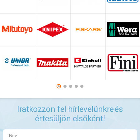
Iratkozzon fel hírlevelünkre
és
értesüljön elsőként!