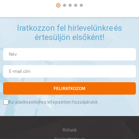
Iratkozzon fel hírlevelünkre
és
értesüljön elsőként!
FELIRATKOZOM
Az adatkezeléshez kifejezetten hozzájárulok
Rólunk