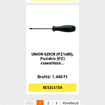
UNIOR 625CR (PZ1x80),
Pozidriv (PZ)
csavarhúzó...
Bruttó: 1.440 Ft
RÉSZLETEK
Előző
1
2
3
Következő