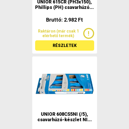
UNIOR 615CR (PH3x150),
Phillips (PH) csavarhúzó...
Bruttó: 2.982 Ft
Raktáron (már csak 1
elérhető termék)
RÉSZLETEK
UNIOR 608CS5NI (/5),
csavarhúzó-készlet NI...