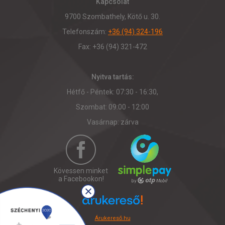
Kapcsolat
9700 Szombathely, Kötő u. 30.
Telefonszám:
+36 (94) 324-196
Fax: +36 (94) 321-472
Nyitva tartás:
Hétfő - Péntek: 07:30 - 16:30,
Szombat: 09:00 - 12:00
Vasárnap: zárva
Kövessen minket
a Facebookon!
Árukereső.hu