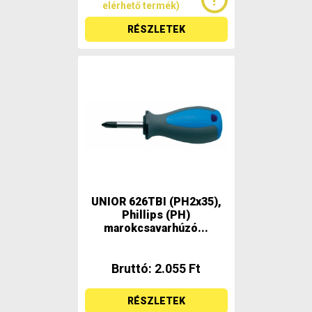
elérhető termék)
RÉSZLETEK
UNIOR 626TBI (PH2x35),
Phillips (PH)
marokcsavarhúzó...
Bruttó: 2.055 Ft
RÉSZLETEK