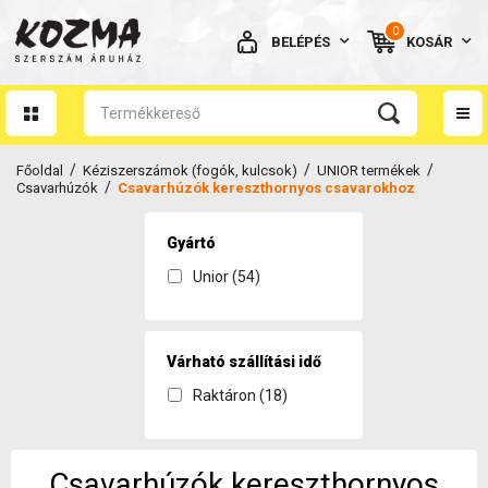
0
BELÉPÉS
KOSÁR
AZ ÖN KOSARA ÜRES
/
/
/
Főoldal
Kéziszerszámok (fogók, kulcsok)
UNIOR termékek
/
Csavarhúzók
Csavarhúzók kereszthornyos csavarokhoz
Gyártó
Unior (54)
BELÉPÉS
Elfelejtett jelszó
NINCS MÉG FIÓKOM
Várható szállítási idő
Raktáron (18)
Csavarhúzók kereszthornyos