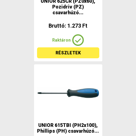
UNIOR 625CR (PZ0x60),
Pozidriv (PZ)
csavarhúzó...
Bruttó: 1.273 Ft
Raktáron
RÉSZLETEK
UNIOR 615TBI (PH2x100),
Phillips (PH) csavarhúzó...