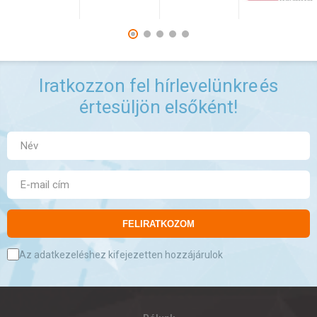
Iratkozzon fel hírlevelünkre
és
értesüljön elsőként!
FELIRATKOZOM
Az adatkezeléshez kifejezetten hozzájárulok