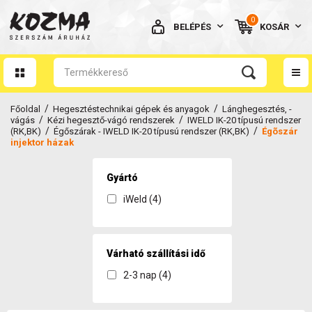
0
BELÉPÉS
KOSÁR
AZ ÖN KOSARA ÜRES
/
/
Főoldal
Hegesztéstechnikai gépek és anyagok
Lánghegesztés, -
/
/
vágás
Kézi hegesztő-vágó rendszerek
IWELD IK-20 típusú rendszer
/
/
(RK,BK)
Égőszárak - IWELD IK-20 típusú rendszer (RK,BK)
Égõszár
injektor házak
Gyártó
BELÉPÉS
iWeld (4)
Elfelejtett jelszó
NINCS MÉG FIÓKOM
Várható szállítási idő
2-3 nap (4)