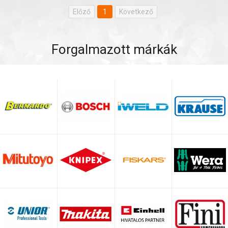
Előző
1
Következő
Forgalmazott márkák