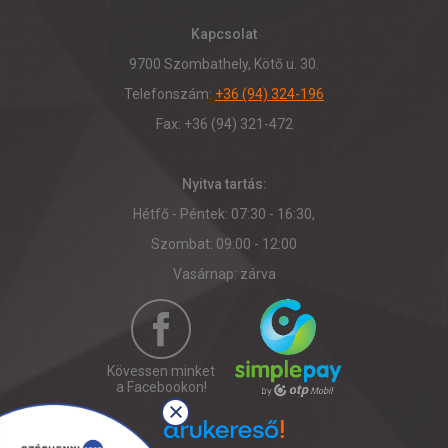
Kapcsolat
9700 Szombathely, Kötő u. 30.
Telefonszám:
+36 (94) 324-196
Fax: +36 (94) 321-472
Nyitva tartás:
Hétfő - Péntek: 07:30 - 16:30,
Szombat: 09:00 - 12:00
Vasárnap: zárva
Kövessen minket
a Facebookon!