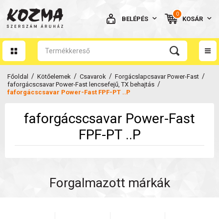
0
BELÉPÉS
KOSÁR
AZ ÖN KOSARA ÜRES
/
/
/
/
Főoldal
Kötőelemek
Csavarok
Forgácslapcsavar Power-Fast
/
faforgácscsavar Power-Fast lencsefejű, TX behajtás
faforgácscsavar Power-Fast FPF-PT ..P
faforgácscsavar Power-Fast
BELÉPÉS
FPF-PT ..P
Elfelejtett jelszó
NINCS MÉG FIÓKOM
Forgalmazott márkák