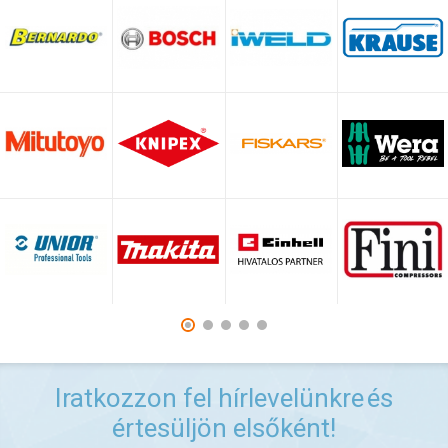
Iratkozzon fel hírlevelünkre
és
értesüljön elsőként!