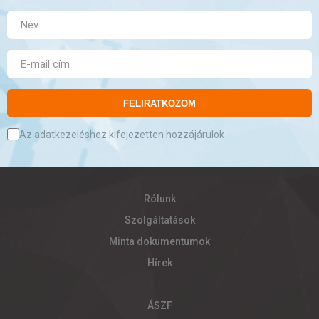
FELIRATKOZOM
Az adatkezeléshez kifejezetten hozzájárulok
Rólunk
Szolgáltatások
Minta dokumentumok
Hírek
ÁSZF