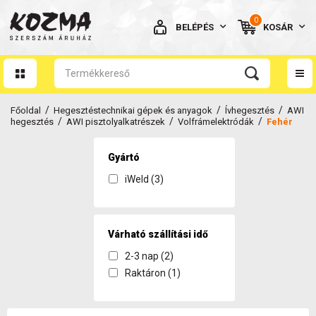
0
BELÉPÉS
KOSÁR
AZ ÖN KOSARA ÜRES
/
/
/
Főoldal
Hegesztéstechnikai gépek és anyagok
Ívhegesztés
AWI
/
/
/
hegesztés
AWI pisztolyalkatrészek
Volfrámelektródák
Fehér
Gyártó
iWeld (3)
BELÉPÉS
Elfelejtett jelszó
NINCS MÉG FIÓKOM
Várható szállítási idő
2-3 nap (2)
Raktáron (1)