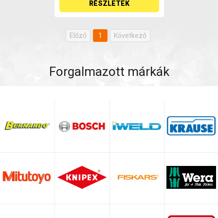
RÉSZLETEK
Előző
1
Következő
Forgalmazott márkák