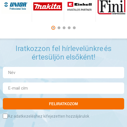
Iratkozzon fel hírlevelünkre
és
értesüljön elsőként!
FELIRATKOZOM
Az adatkezeléshez kifejezetten hozzájárulok