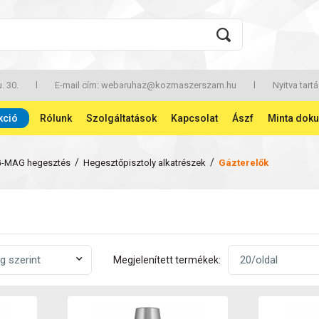
. 30.
l
E-mail cím:
webaruhaz@kozmaszerszam.hu
l
Nyitva tartá
kció
Rólunk
Szolgáltatások
Kapcsolat
Ászf
Minta dok
/
/
G-MAG hegesztés
Hegesztőpisztoly alkatrészek
Gázterelők
Megjelenített termékek: