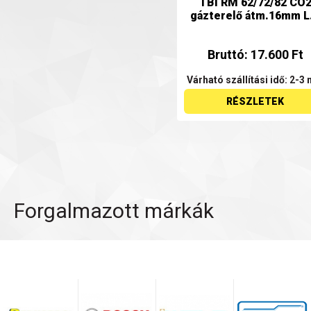
TBi RM 62/72/82 CO
gázterelő átm.16mm L.
Bruttó: 17.600 Ft
Várható szállítási idő: 2-3 
RÉSZLETEK
Forgalmazott márkák