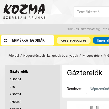
Cím: 9700 Szombathely, Kötő u
TERMÉKKATEGÓRIÁK
Készletkisöprés
Unior a
/
/
/
Főoldal
Hegesztéstechnikai gépek és anyagok
Ívhegesztés
MI
Gázterelők
Gázterelők
150/151
240
Rendezés:
250/251
260/360