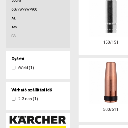
500/511
6G/7W/9W/900
AL
AW
ES
150/151
Gyártó
iWeld (1)
Várható szállítási idő
2-3 nap (1)
500/511