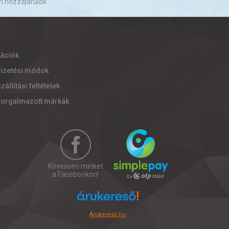
n hozzájárulok
Akciók
Fizetési módok
zállítási feltételek
Forgalmazott márkák
Kövessen minket
a Facebookon!
Árukereső.hu