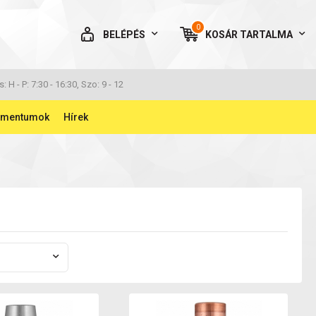
0
BELÉPÉS
KOSÁR
TARTALMA
AZ ÖN KOSARA ÜRES
s: H - P: 7:30 - 16:30, Szo: 9 - 12
umentumok
Hírek
BELÉPÉS
Elfelejtett jelszó
NINCS MÉG FIÓKOM