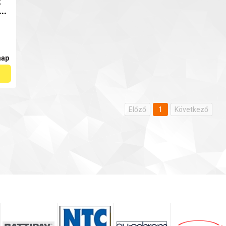
2
..
nap
Előző
1
Következő