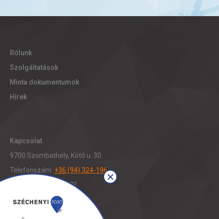
Rólunk
Szolgáltatások
Minta dokumentumok
Hírek
Kapcsolat
9700 Szombathely, Kötő u. 30.
Telefonszám:
+36 (94) 324-196
Fax: +36 (94) 321-472