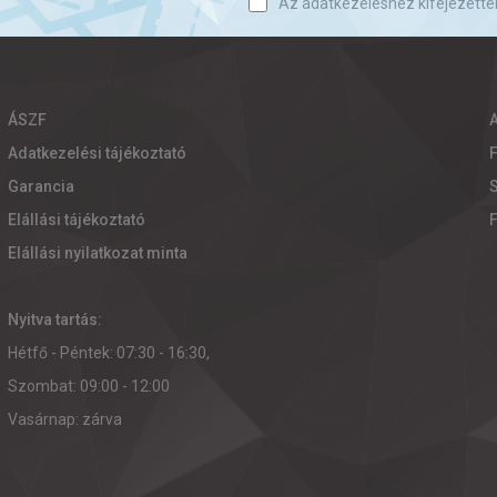
Az adatkezeléshez kifejezette
ÁSZF
Adatkezelési tájékoztató
Garancia
S
Elállási tájékoztató
Elállási nyilatkozat minta
Nyitva tartás:
Hétfő - Péntek: 07:30 - 16:30,
Szombat: 09:00 - 12:00
Vasárnap: zárva