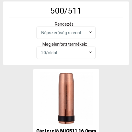
500/511
Rendezés:
Megjelenített termékek:
Gázterelõ MIG511 16,0mm