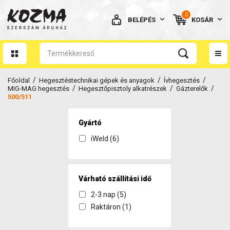
0
BELÉPÉS
KOSÁR
AZ ÖN KOSARA ÜRES
/
/
/
Főoldal
Hegesztéstechnikai gépek és anyagok
Ívhegesztés
/
/
/
MIG-MAG hegesztés
Hegesztőpisztoly alkatrészek
Gázterelők
500/511
Gyártó
BELÉPÉS
iWeld (6)
Elfelejtett jelszó
NINCS MÉG FIÓKOM
Várható szállítási idő
2-3 nap (5)
Raktáron (1)