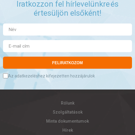
Iratkozzon fel hírlevelünkre
és
értesüljön elsőként!
FELIRATKOZOM
Az adatkezeléshez kifejezetten hozzájárulok
Rólunk
Szolgáltatások
Minta dokumentumok
Hírek