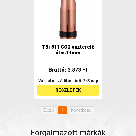
TBi 511 CO2 gázterelő
átm.14mm
Bruttó: 3.873 Ft
Várható szállítási idő: 2-3 nap
RÉSZLETEK
Előző
1
Következő
Forgalmazott márkák