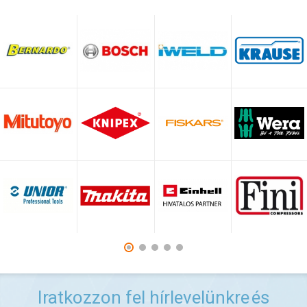
Iratkozzon fel hírlevelünkre
és