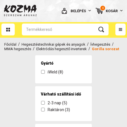
0
BELÉPÉS
KOSÁR
AZ ÖN KOSARA ÜRES
/
/
/
Főoldal
Hegesztéstechnikai gépek és anyagok
Ívhegesztés
/
/
MMA hegesztés
Elektródás hegesztő inverterek
Gorilla sorozat
Gyártó
iWeld (8)
BELÉPÉS
Elfelejtett jelszó
NINCS MÉG FIÓKOM
Várható szállítási idő
2-3 nap (5)
Raktáron (3)