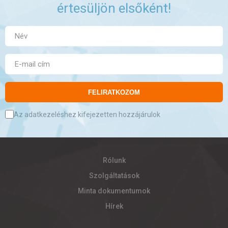
értesüljön elsőként!
FELIRATKOZOM
Az adatkezeléshez kifejezetten hozzájárulok
Rólunk
Szolgáltatások
Minta dokumentumok
Hírek