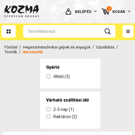
0
BELÉPÉS
KOSÁR
AZ ÖN KOSARA ÜRES
/
/
/
Főoldal
Hegesztéstechnikai gépek és anyagok
Gázellátás
/
Tömlők
Ikertömlők
Gyártó
iWeld (3)
BELÉPÉS
Elfelejtett jelszó
NINCS MÉG FIÓKOM
Várható szállítási idő
2-3 nap (1)
Raktáron (2)