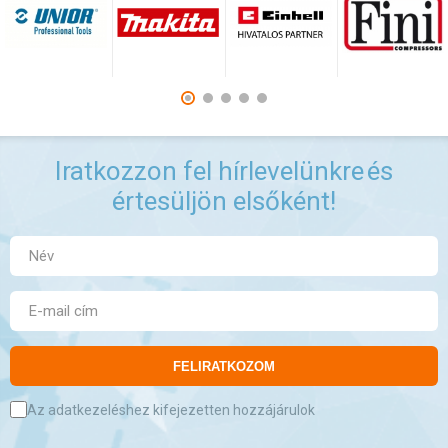
Iratkozzon fel hírlevelünkre
és
értesüljön elsőként!
FELIRATKOZOM
Az adatkezeléshez kifejezetten hozzájárulok