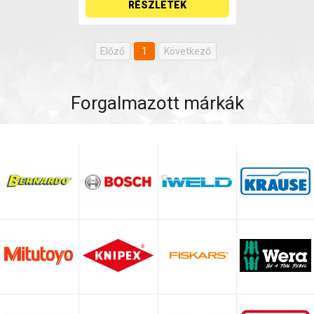
RÉSZLETEK
Előző
1
Következő
Forgalmazott márkák