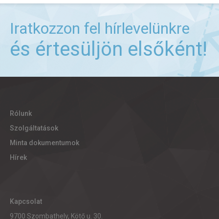
Iratkozzon fel hírlevelünkre
és értesüljön elsőként!
Rólunk
Szolgáltatások
Minta dokumentumok
Hírek
Kapcsolat
9700 Szombathely, Kötő u. 30.