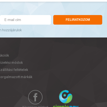
FELIRATKOZOM
n hozzájárulok
Akciók
Fizetési módok
zállítási feltételek
Forgalmazott márkák