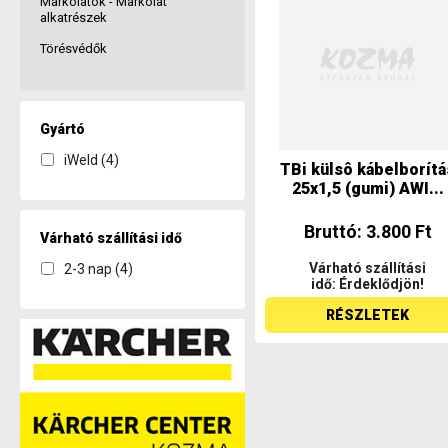
Markolatok - Markolat
alkatrészek
Törésvédők
Gyártó
iWeld (4)
TBi külsô kábelborítá
25x1,5 (gumi) AWI...
Bruttó: 3.800 Ft
Várható szállítási idő
Várható szállítási
2-3 nap (4)
idő: Érdeklődjön!
RÉSZLETEK