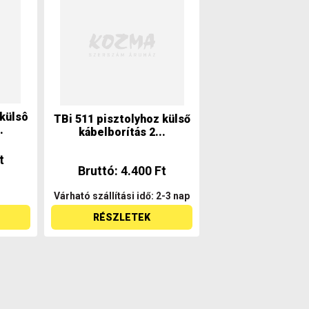
 külsô
TBi 511 pisztolyhoz külső
.
kábelborítás 2...
t
Bruttó: 4.400 Ft
Várható szállítási idő: 2-3 nap
RÉSZLETEK