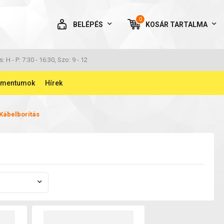
0
BELÉPÉS
KOSÁR
TARTALMA
AZ ÖN KOSARA ÜRES
s: H - P: 7:30 - 16:30, Szo: 9 - 12
umentumok
Hírek
Kábelborítás
BELÉPÉS
Elfelejtett jelszó
NINCS MÉG FIÓKOM