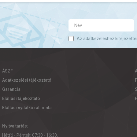
Az adatkezeléshez kifejezette
ÁSZF
Adatkezelési tájékoztató
Garancia
S
Elállási tájékoztató
Elállási nyilatkozat minta
Nyitva tartás:
Hétfő - Péntek: 07:30 - 16:30,