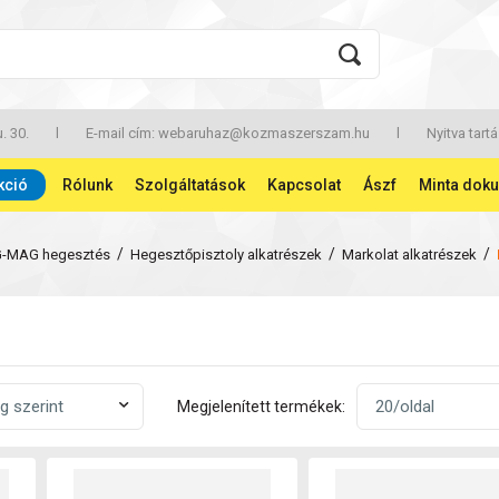
. 30.
l
E-mail cím:
webaruhaz@kozmaszerszam.hu
l
Nyitva tartá
kció
Rólunk
Szolgáltatások
Kapcsolat
Ászf
Minta dok
/
/
/
G-MAG hegesztés
Hegesztőpisztoly alkatrészek
Markolat alkatrészek
Megjelenített termékek: