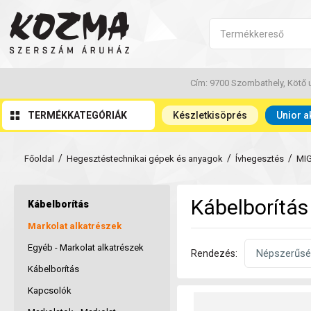
Cím: 9700 Szombathely, Kötő u
TERMÉKKATEGÓRIÁK
Készletkisöprés
Unior a
/
/
/
Főoldal
Hegesztéstechnikai gépek és anyagok
Ívhegesztés
MI
Kábelborítás
Kábelborítás
Markolat alkatrészek
Egyéb - Markolat alkatrészek
Rendezés:
Kábelborítás
Kapcsolók