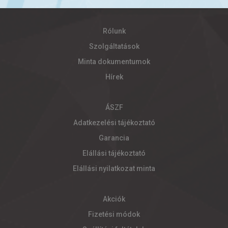
Rólunk
Szolgáltatások
Minta dokumentumok
Hírek
ÁSZF
Adatkezelési tájékoztató
Garancia
Elállási tájékoztató
Elállási nyilatkozat minta
Akciók
Fizetési módok