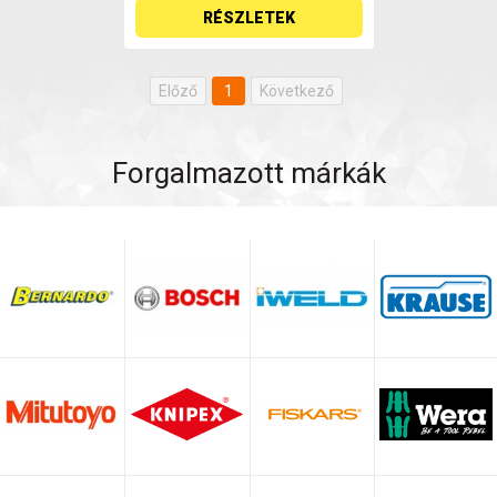
RÉSZLETEK
Előző
1
Következő
Forgalmazott márkák