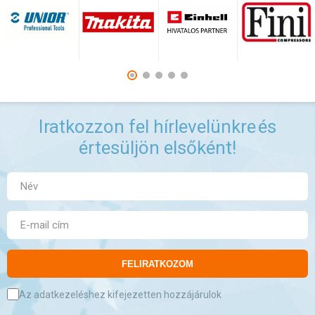
Iratkozzon fel hírlevelünkre
és
értesüljön elsőként!
FELIRATKOZOM
Az adatkezeléshez kifejezetten hozzájárulok