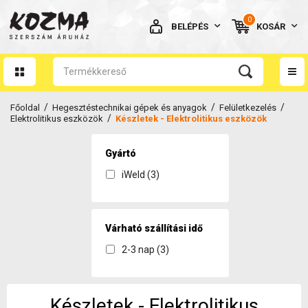
0
BELÉPÉS
KOSÁR
AZ ÖN KOSARA ÜRES
/
/
/
Főoldal
Hegesztéstechnikai gépek és anyagok
Felületkezelés
/
Elektrolitikus eszközök
Készletek - Elektrolitikus eszközök
Gyártó
iWeld (3)
BELÉPÉS
Elfelejtett jelszó
NINCS MÉG FIÓKOM
Várható szállítási idő
2-3 nap (3)
Készletek - Elektrolitikus