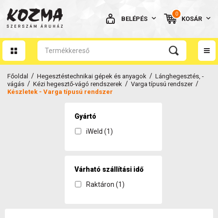
0
BELÉPÉS
KOSÁR
AZ ÖN KOSARA ÜRES
/
/
Főoldal
Hegesztéstechnikai gépek és anyagok
Lánghegesztés, -
/
/
/
vágás
Kézi hegesztő-vágó rendszerek
Varga típusú rendszer
Készletek - Varga típusú rendszer
Gyártó
BELÉPÉS
iWeld (1)
Elfelejtett jelszó
NINCS MÉG FIÓKOM
Várható szállítási idő
Raktáron (1)