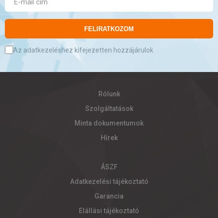
FELIRATKOZOM
Az adatkezeléshez kifejezetten hozzájárulok
Rólunk
Szolgáltatások
Minta dokumentumok
Hírek
ÁSZF
Adatkezelési tájékoztató
Garancia
Elállási tájékoztató