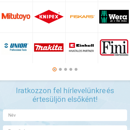
Iratkozzon fel hírlevelünkre
és
értesüljön elsőként!